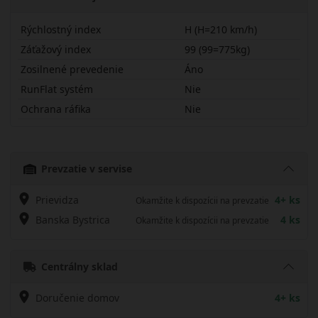
Rýchlostný index
H (H=210 km/h)
Záťažový index
99 (99=775kg)
Zosilnené prevedenie
Áno
RunFlat systém
Nie
Ochrana ráfika
Nie
21560R16HBLZ6X
Prevzatie v servise
Prievidza
4+ ks
Okamžite k dispozícii na prevzatie
Banska Bystrica
4 ks
Okamžite k dispozícii na prevzatie
Centrálny sklad
Doručenie domov
4+ ks