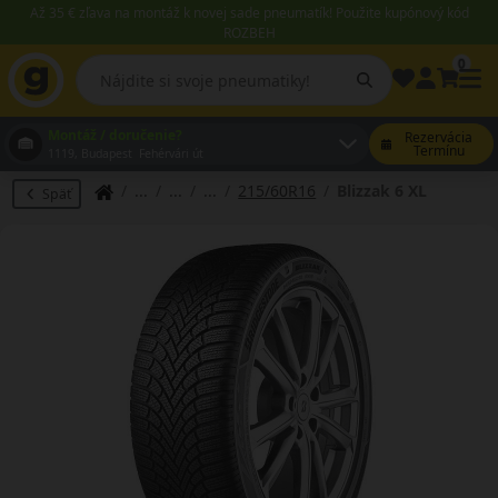
Až 35 € zľava na montáž k novej sade pneumatík! Použite kupónový kód
ROZBEH
0
Montáž / doručenie?
Rezervácia
Termínu
1119, Budapest Fehérvári út
215/60R16
Blizzak 6 XL
Späť