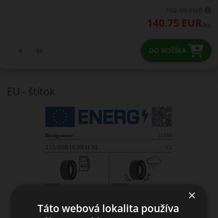
152.50 EUR
140.75 EUR
/ks
ks
DO KOŠÍKA
EU - štítok
×
Táto webová lokalita používa