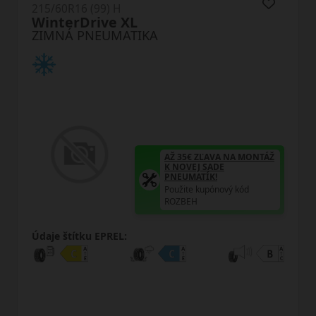
215/60R16 (99) H
TW401 WinterX XL
ZIMNÁ PNEUMATIKA
AŽ 35€ ZĽAVA NA MONTÁŽ
K NOVEJ SADE
PNEUMATÍK!
Použite kupónový kód
ROZBEH
Údaje štítku EPREL: