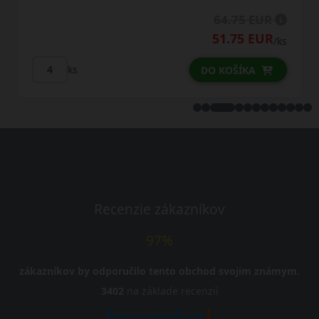
62.50 EUR
52.50 EUR
ks
/ks
ks
DO KOŠÍKA
Recenzie zákazníkov
97%
zákazníkov by odporučilo tento obchod svojim známym.
3402
na základe recenzií