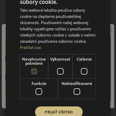
súbory cookie.
Táto webová lokalita používa súbory
cookie na zlepšenie používateľskej
skúsenosti. Používaním našej webovej
lokality vyjadrujete súhlas s používaním
všetkých súborov cookie v súlade s našimi
zásadami používania súborov cookie.
Prečítať viac
Upozornenie! Hodnoty na štítku sú len informatívneho
Nevyhnutne
Výkonnosť
Cielenie
charakteru. Môžu byť dodané pneumatiky aj s EU štítkami v
potrebné
zmysle doposiaľ platnej (predchádzajúcej) legislatívy.
Funkcie
Neklasifikované
O značke
Bridgestone
Bridgestone Group je najväčším svetovým výrobcom
pneumatík a gumových výrobkov. Jeho domovskou krajinou je
Japonsko. Koncern vznikol v roku 1931 pod nazvom
PRIJAŤ VŠETKO