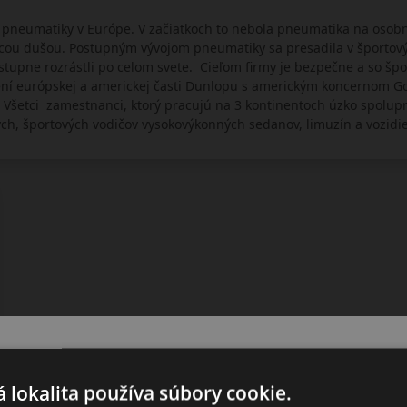
 pneumatiky v Európe. V začiatkoch to nebola pneumatika na osobné
cou dušou. Postupným vývojom pneumatiky sa presadila v športový
upne rozrástli po celom svete. Cieľom firmy je bezpečne a so špo
ení európskej a americkej časti Dunlopu s americkým koncernom G
Všetci zamestnanci, ktorý pracujú na 3 kontinentoch úzko spolupr
h, športových vodičov vysokovýkonných sedanov, limuzín a vozidie
 lokalita používa súbory cookie.