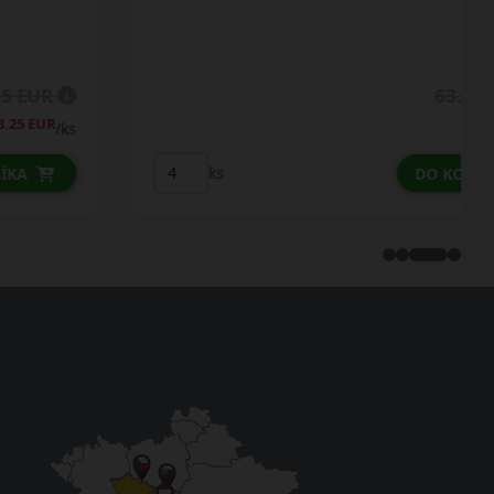
63.25 EUR
53.75 EUR
/ks
ks
DO KOŠÍKA