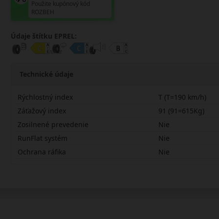
Použite kupónový kód
ROZBEH
Údaje štítku EPREL:
Technické údaje
Rýchlostný index
T (T=190 km/h)
Záťažový index
91 (91=615Kg)
Zosilnené prevedenie
Nie
RunFlat systém
Nie
Ochrana ráfika
Nie
19565R15TWINT