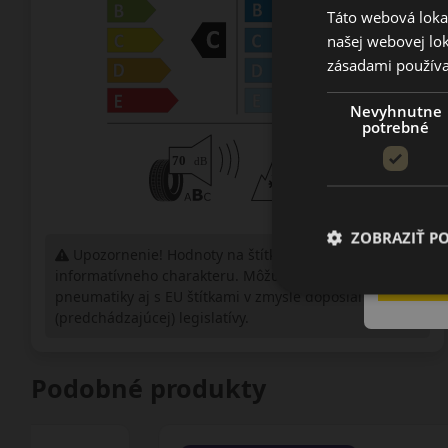
Táto webová lokal
našej webovej lok
zásadami používa
Nevyhnutne
potrebné
ZOBRAZIŤ P
Upozornenie! Hodnoty na štítku sú len
informatívneho charakteru. Môžu byť dodané
pneumatiky aj s EU štítkami v zmysle doposiaľ platnej
(predchádzajúcej) legislatívy.
Podobné produkty