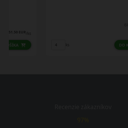
60.75 EUR
52.75 EUR
/ks
ks
DO KOŠÍKA
Recenzie zákazníkov
97%