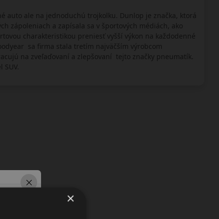
 auto ale na jednoduchú trojkolku. Dunlop je značka, ktorá
ch zápoleniach a zapísala sa v športových médiách, ako
rtovou charakteristikou preniesť vyšší výkon na každodenné
oodyear sa firma stala tretím najväčším výrobcom
acujú na zveľaďovaní a zlepšovaní tejto značky pneumatík.
l SUV.
×