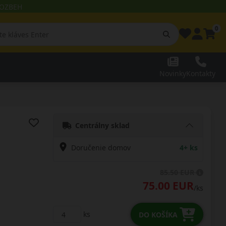
 ROZBEH
0
Novinky
Kontakty
Centrálny sklad
Doručenie domov
4+ ks
85.50 EUR
75.00 EUR
/ks
ks
DO KOŠÍKA