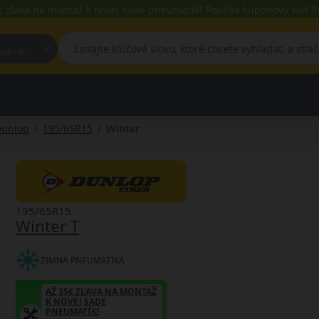
€ zľava na montáž k novej sade pneumatík! Použite kupónový kód
est, Fehérvári út
Dunlop
195/65R15
Winter
195/65R15
Winter T
ZIMNÁ PNEUMATIKA
AŽ 35€ ZĽAVA NA MONTÁŽ
K NOVEJ SADE
PNEUMATÍK!