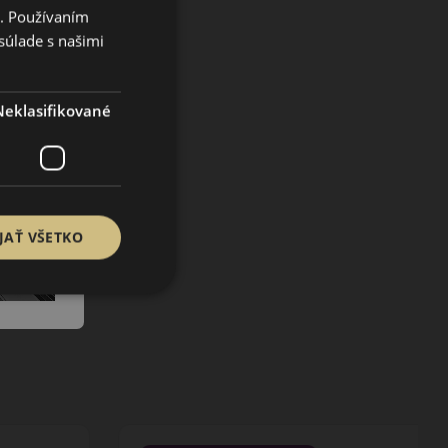
i. Používaním
súlade s našimi
Neklasifikované
JAŤ VŠETKO