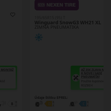
195/65R15 (95) T
Winguard SnowG3 WH21 XL
ZIMNÁ PNEUMATIKA
AŽ 35€ ZĽAVA NA MONTÁŽ
K NOVEJ SADE
PNEUMATÍK!
Použite kupónový kód
ROZBEH
Údaje štítku EPREL: