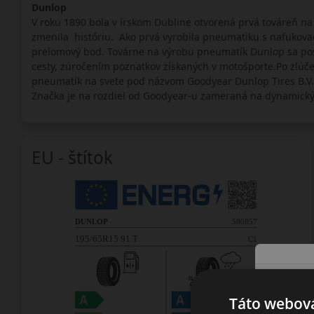
Dunlop
V roku 1890 bola v írskom Dubline otvorená prvá továreň na
zmenila históriu. Ako prvá vyrobila pneumatiku s nafukova
prelomový bod. Továrne na výrobu pneumatík Dunlop sa post
cesty, zúročením poznatkov získaných v motošporte.Po zlúč
pneumatík na svete pod názvom Goodyear Dunlop Tires B.V. 
Značka je na rozdiel od Goodyear-u zameraná na dynamickýc
EU - štítok
Táto webová