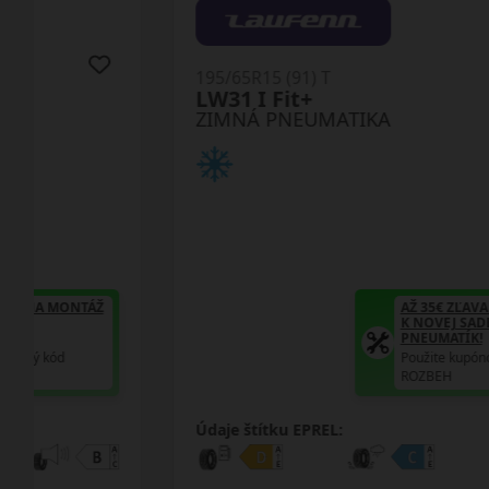
195/65R15 (91) T
LW31 I Fit+
ZIMNÁ PNEUMATIKA
AŽ 35€ ZĽAVA NA MONTÁŽ
K NOVEJ SADE
PNEUMATÍK!
Použite kupónový kód
ROZBEH
Údaje štítku EPREL: