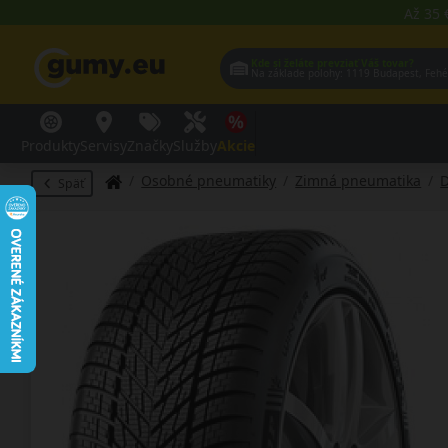
Až 35 
Kde si želáte prevziať Váš tovar?
Na základe polohy:
1119 Budap
Produkty
Servisy
Značky
Služby
Akcie
Osobné pneumatiky
Zimná pneumatika
Späť