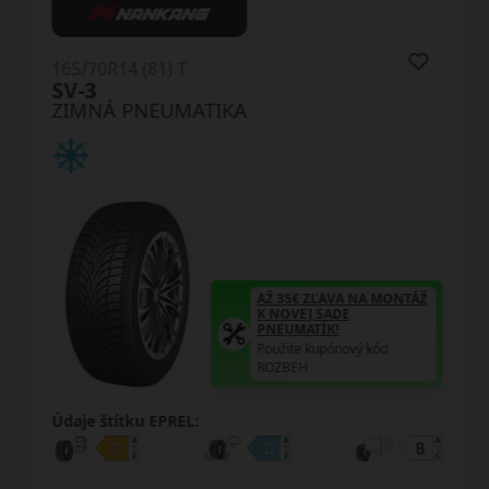
165/70R14 (81) T
SV-3
ZIMNÁ PNEUMATIKA
AŽ 35€ ZĽAVA NA MONTÁŽ
K NOVEJ SADE
PNEUMATÍK!
Použite kupónový kód
ROZBEH
Údaje štítku EPREL: