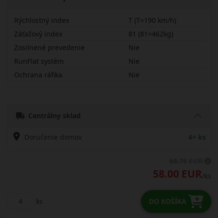
Rýchlostný index
T (T=190 km/h)
Záťažový index
81 (81=462kg)
Zosilnené prevedenie
Nie
RunFlat systém
Nie
Ochrana ráfika
Nie
16570R14THS02
Centrálny sklad
Doručenie domov
4+ ks
68.75 EUR
58.00 EUR
/ks
ks
DO KOŠÍKA