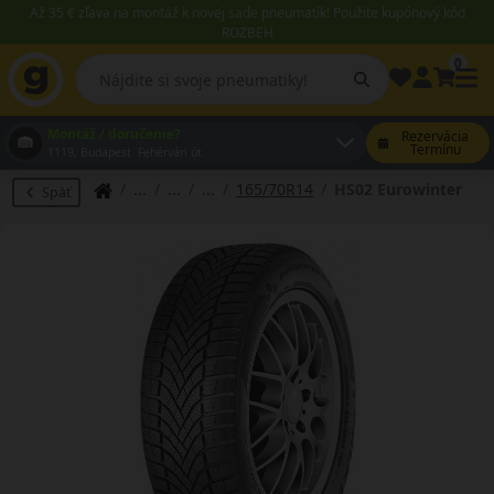
Až 35 € zľava na montáž k novej sade pneumatík! Použite kupónový kód
ROZBEH
0
Montáž / doručenie?
Rezervácia
Termínu
1119, Budapest Fehérvári út
165/70R14
HS02 Eurowinter
Späť