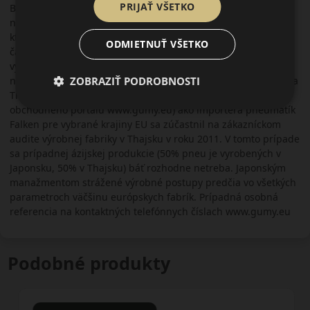
PRIJAŤ VŠETKO
Bridgestone, Dunlop, Pirelli.., avšak za cenu o kategóriu
nižšiu. Obľúbená je najmä u dynamickejších vodičov na
ktorých sa primárne orientuje. Vďaka rozmerovej škále sa
ODMIETNUŤ VŠETKO
často používa aj u tuningových áut. V kategórii
vysokovýkonných športových áut, luxusných limuzín a SUV je
ZOBRAZIŤ PODROBNOSTI
najlepšou voľbou. Pneumatiky Falken sa vyrábajú v Japonsku a
Thajsku. Tím spoločnosti AKH Slovakia s.r.o. (prevádzkovateľ
obchodného portálu www.gumy.eu) ako importéra pneumatík
Falken pre vybrané krajiny EU sa zúčastnil na zákazníckom
audite výrobnej fabriky v Thajsku v roku 2011. V tomto prípade
sa prípadnej ázijskej produkcie (50% pneu je vyrobených v
Japonsku, 50% v Thajsku) báť rozhodne netreba. Japonským
manažmentom strážené výrobné postupy predčia vo všetkých
parametroch väčšinu európskych fabrík. Prípadná osobná
referencia na kontaktných telefónnych číslach www.gumy.eu
Podobné produkty