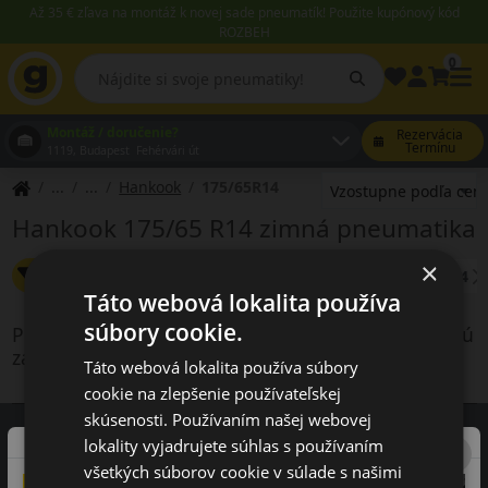
Až 35 € zľava na montáž k novej sade pneumatík! Použite kupónový kód
ROZBEH
0
Montáž / doručenie?
Rezervácia
Termínu
1119, Budapest Fehérvári út
Hankook
175/65R14
Hankook 175/65 R14 zimná pneumatika
×
Zmeniť filter
Šírka: 175
Výška: 65
Priemer: 14
Táto webová lokalita používa
súbory cookie.
Produkty vyhovujúce kritériám vyhľadávania nie sú
zahrnuté v našej ponuke
Táto webová lokalita používa súbory
cookie na zlepšenie používateľskej
skúsenosti. Používaním našej webovej
lokality vyjadrujete súhlas s používaním
všetkých súborov cookie v súlade s našimi
Recenzie zákazníkov