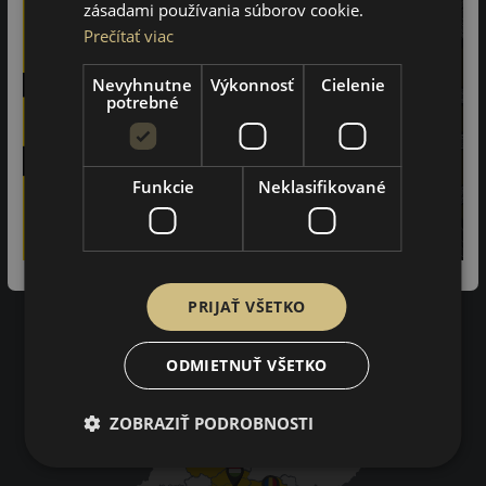
zásadami používania súborov cookie.
Prečítať viac
97%
Nevyhnutne
Výkonnosť
Cielenie
zákazníkov by odporučilo tento obchod svojim známym.
potrebné
3402
na základe recenzií
Funkcie
Neklasifikované
Impresum
Pravidlá ochrany osobných údajov
Nákupné podmienky
Kontakty
PRIJAŤ VŠETKO
Impresum
Dodacie a platobné podmienky
Online vyhlásenie o odstúpení od zmluvy
ODMIETNUŤ VŠETKO
ZOBRAZIŤ PODROBNOSTI