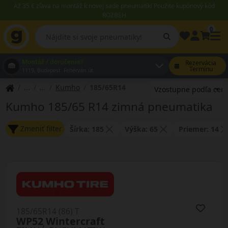
Až 35 € zľava na montáž k novej sade pneumatík! Použite kupónový kód
ROZBEH
0
Montáž / doručenie?
Rezervácia
Termínu
1119, Budapest Fehérvári út
Kumho
185/65R14
Kumho 185/65 R14 zimná pneumatika
Zmeniť filter
Šírka: 185
Výška: 65
Priemer: 14
185/65R14 (86) T
WP52 Wintercraft