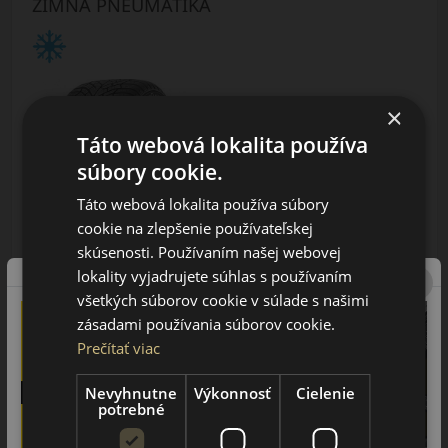
ZIMNÁ PNEUMATIKA
×
Táto webová lokalita používa
súbory cookie.
AŽ 35€ ZĽAVA NA MONTÁŽ
K NOVEJ SADE
Táto webová lokalita používa súbory
PNEUMATÍK!
Použite kupónový kód
cookie na zlepšenie používateľskej
ROZBEH
skúsenosti. Používaním našej webovej
lokality vyjadrujete súhlas s používaním
Údaje štítku EPREL:
všetkých súborov cookie v súlade s našimi
zásadami používania súborov cookie.
Prečítať viac
Nevyhnutne
Výkonnosť
Cielenie
potrebné