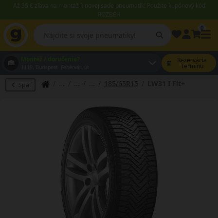
Až 35 € zľava na montáž k novej sade pneumatík! Použite kupónový kód
ROZBEH
0
Montáž / doručenie?
Rezervácia
Termínu
1119, Budapest Fehérvári út
185/65R15
LW31 I Fit+
Späť