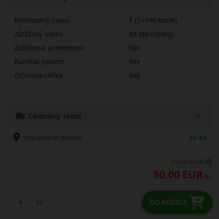
Rýchlostný index
T (T=190 km/h)
Záťažový index
88 (88=560kg)
Zosilnené prevedenie
Nie
RunFlat systém
Nie
Ochrana ráfika
Nie
18565R15TLW31H
Centrálny sklad
Doručenie domov
4+ ks
58.25 EUR
50.00 EUR
/ks
ks
DO KOŠÍKA