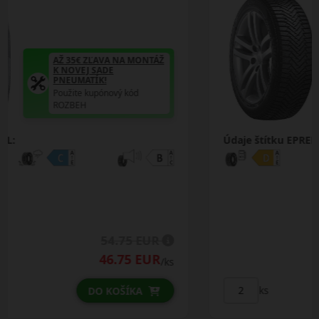
AŽ 35€ ZĽAVA NA MONTÁŽ
K NOVEJ SADE
PNEUMATÍK!
Použite kupónový kód
ROZBEH
Údaje štítku EPREL:
47.25 EUR
/ks
ks
DO KOŠÍKA