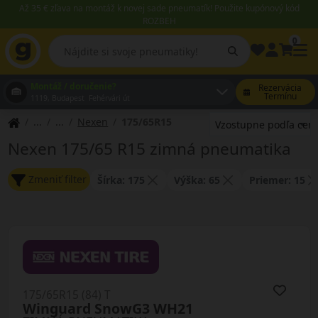
Až 35 € zľava na montáž k novej sade pneumatík! Použite kupónový kód
ROZBEH
0
Montáž / doručenie?
Rezervácia
Termínu
1119, Budapest Fehérvári út
Nexen
175/65R15
Nexen 175/65 R15 zimná pneumatika
Zmeniť filter
Šírka: 175
Výška: 65
Priemer: 15
175/65R15 (84) T
Winguard SnowG3 WH21