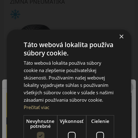
ZIMNÁ PNEUMATIKA
×
Táto webová lokalita používa
súbory cookie.
AŽ 35€ ZĽAVA NA MONTÁŽ
K NOVEJ SADE
Táto webová lokalita používa súbory
PNEUMATÍK!
Použite kupónový kód
cookie na zlepšenie používateľskej
ROZBEH
skúsenosti. Používaním našej webovej
lokality vyjadrujete súhlas s používaním
Údaje štítku EPREL:
všetkých súborov cookie v súlade s našimi
zásadami používania súborov cookie.
Prečítať viac
Nevyhnutne
Výkonnosť
Cielenie
potrebné
69.00 EUR