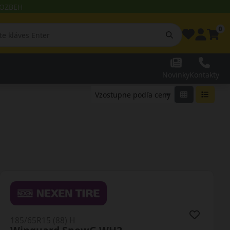
 ROZBEH
0
Novinky
Kontakty
185/65R15 (88) H