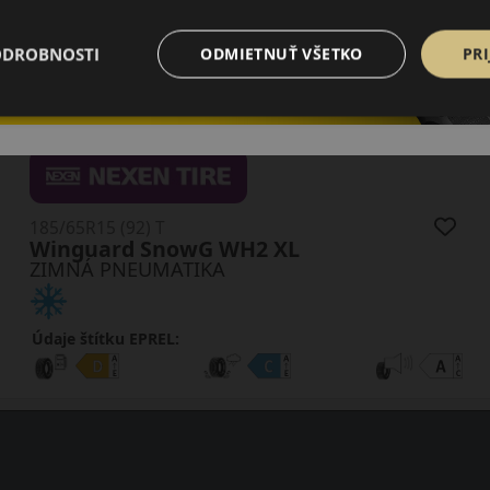
51.50 EUR
/ks
ODROBNOSTI
ODMIETNUŤ VŠETKO
PRI
ks
DO KOŠÍKA
185/65R15 (92) T
Winguard SnowG WH2 XL
ZIMNÁ PNEUMATIKA
Údaje štítku EPREL: