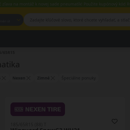
€ zľava na montáž k novej sade pneumatík! Použite kupónový kód
est, Fehérvári út
5/65R15
atika
5
Nexen
Zimné
Špeciálne ponuky
185/65R15 (88) T