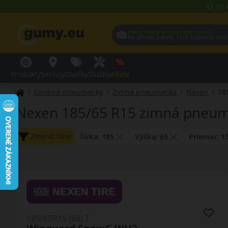
Až 35 
Kde si želáte prevziať Váš tovar?
Na základe polohy:
1119 Budap
Produkty
Servisy
Značky
Služby
Akcie
Osobné pneumatiky
Zimná pneumatika
Nexen
18
Nexen 185/65 R15 zimná pneum
Zmeniť filter
Šírka: 185
Výška: 65
Priemer: 1
185/65R15 (88) T