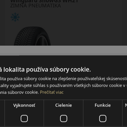
Winguard SnowG3 WH21
ZIMNÁ PNEUMATIKA
AŽ 35€ ZĽAVA NA MONTÁŽ
K NOVEJ SADE
PNEUMATÍK!
Použite kupónový kód
 lokalita používa súbory cookie.
ROZBEH
ita používa súbory cookie na zlepšenie používateľskej skúsenost
ality vyjadrujete súhlas s používaním všetkých súborov cookie v 
Údaje štítku EPREL:
nia súborov cookie.
Prečítať viac
Výkonnosť
Cielenie
Funkcie
60.00 EUR