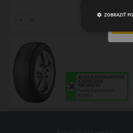
49.50 EUR
/ks
ZOBRAZIŤ P
ks
DO KOŠÍKA
AŽ 35€ ZĽAVA NA MONTÁŽ
K NOVEJ SADE
PNEUMATÍK!
Použite kupónový kód
ROZBEH
Recenzie zákazníkov