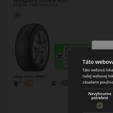
Winguard SnowG WH2
ZIMNÁ PNEUMATIKA
AŽ 35€ ZĽAVA NA MONTÁŽ
K NOVEJ SADE
PNEUMATÍK!
Použite kupónový kód
Táto webová
ROZBEH
Táto webová lokal
našej webovej lok
Údaje štítku EPREL:
zásadami používa
Nevyhnutne
potrebné
58.25 EUR