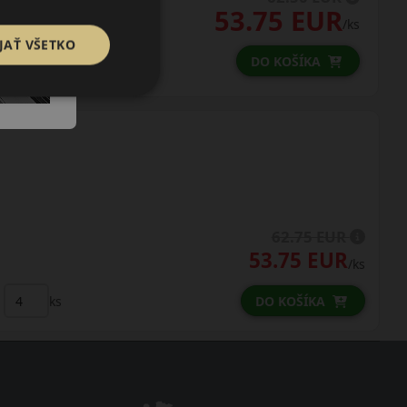
53.75 EUR
/ks
JAŤ VŠETKO
ks
DO KOŠÍKA
62.75 EUR
53.75 EUR
/ks
ks
DO KOŠÍKA