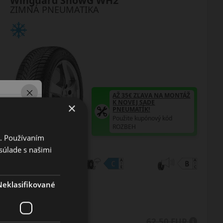
Winguard SnowG WH2
ZIMNÁ PNEUMATIKA
AŽ 35€ ZĽAVA NA MONTÁŽ
K NOVEJ SADE
×
PNEUMATÍK!
Použite kupónový kód
ROZBEH
i. Používaním
súlade s našimi
Údaje štítku EPREL:
Neklasifikované
62.50 EUR