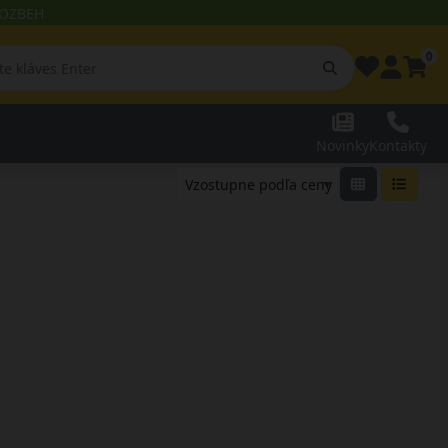
 ROZBEH
0
Novinky
Kontakty