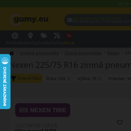
Až 35 
Kde si želáte prevziať Váš tovar?
Na základe polohy:
1119 Budap
Produkty
Servisy
Značky
Služby
Akcie
Osobné pneumatiky
Zimná pneumatika
Nexen
22
Nexen 225/75 R16 zimná pneum
Zmeniť filter
Šírka: 225
Výška: 75
Priemer: 1
225/75R16C (121) R