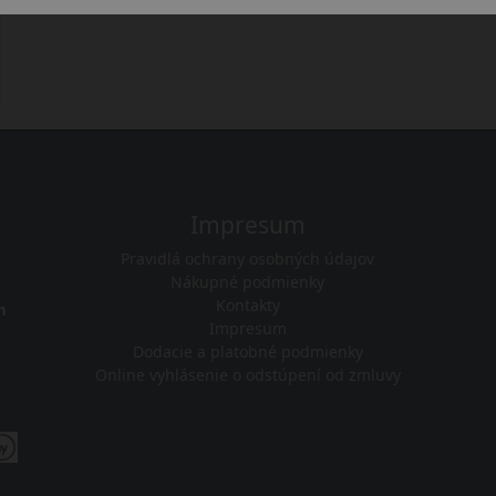
Impresum
Pravidlá ochrany osobných údajov
Nákupné podmienky
Kontakty
m
Impresum
Dodacie a platobné podmienky
Online vyhlásenie o odstúpení od zmluvy