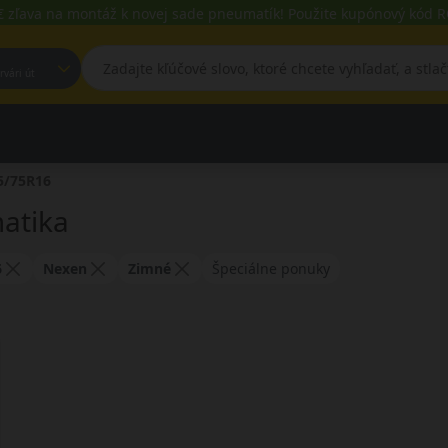
€ zľava na montáž k novej sade pneumatík! Použite kupónový kód
est, Fehérvári út
5/75R16
atika
6
Nexen
Zimné
Špeciálne ponuky