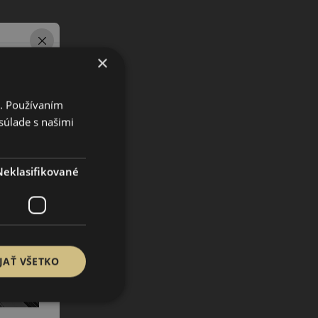
×
i. Používaním
súlade s našimi
Neklasifikované
JAŤ VŠETKO