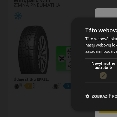
Winguard WT1
ZIMNÁ PNEUMATIKA
Táto webová
Táto webová lokal
našej webovej lok
AŽ 35€ ZĽAVA NA MONTÁŽ
zásadami používa
K NOVEJ SADE
PNEUMATÍK!
Použite kupónový kód
Nevyhnutne
ROZBEH
potrebné
Údaje štítku EPREL:
ZOBRAZIŤ P