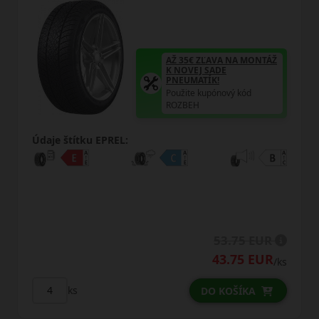
AŽ 35€ ZĽAVA NA MONTÁŽ
K NOVEJ SADE
PNEUMATÍK!
Použite kupónový kód
ROZBEH
u EPREL:
Údaje štítku E
53.75 EUR
43.75 EUR
/ks
ks
DO KOŠÍKA