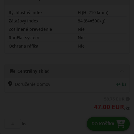
Rýchlostný index
H (H=210 km/h)
Záťažový index
84 (84=500kg)
Zosilnené prevedenie
Nie
RunFlat systém
Nie
Ochrana ráfika
Nie
18560R15HWH01
Centrálny sklad
Doručenie domov
4+ ks
58.75 EUR
47.00 EUR
/ks
ks
DO KOŠÍKA