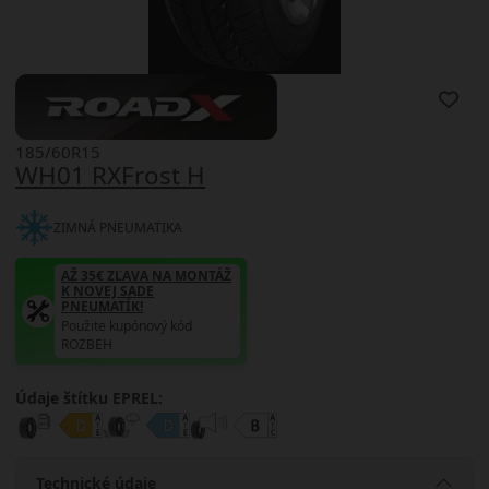
185/60R15
WH01 RXFrost H
ZIMNÁ PNEUMATIKA
AŽ 35€ ZĽAVA NA MONTÁŽ
K NOVEJ SADE
PNEUMATÍK!
Použite kupónový kód
ROZBEH
Údaje štítku EPREL:
Technické údaje