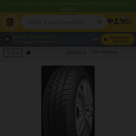
Až 35 € zľava na montáž k novej sade pneumatík! Použite kupónový kód
ROZBEH
0
Montáž / doručenie?
Rezervácia
Termínu
1119, Budapest Fehérvári út
185/60R15
W01 RXFrost
Späť