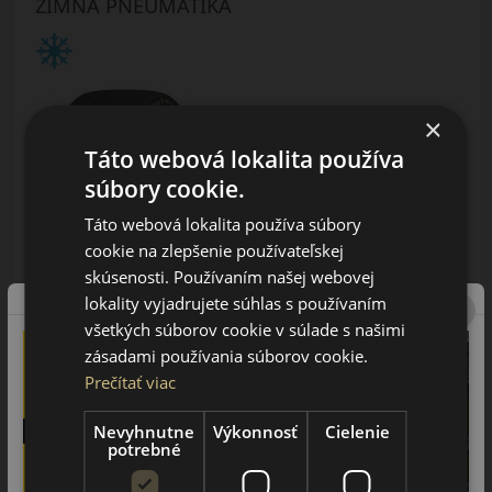
ZIMNÁ PNEUMATIKA
×
Táto webová lokalita používa
súbory cookie.
AŽ 35€ ZĽAVA NA MONTÁŽ
K NOVEJ SADE
Táto webová lokalita používa súbory
PNEUMATÍK!
Použite kupónový kód
cookie na zlepšenie používateľskej
ROZBEH
skúsenosti. Používaním našej webovej
lokality vyjadrujete súhlas s používaním
Údaje štítku EPREL:
všetkých súborov cookie v súlade s našimi
zásadami používania súborov cookie.
Prečítať viac
Nevyhnutne
Výkonnosť
Cielenie
potrebné