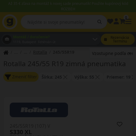
Až 35 € zľava na montáž k novej sade pneumatík! Použite kupónový kód
ROZBEH
0
Montáž / doručenie?
Rezervácia
Termínu
1119, Budapest Fehérvári út
Rotalla
245/55R19
Rotalla 245/55 R19 zimná pneumatika
Zmeniť filter
Šírka: 245
Výška: 55
Priemer: 19
245/55R19 (107) V
S330 XL