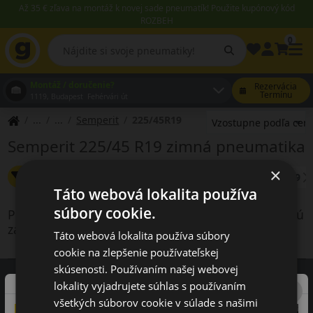
Až 35 € zľava na montáž k novej sade pneumatík! Použite kupónový kód
ROZBEH
0
Montáž / doručenie?
Rezervácia
Termínu
1119, Budapest Fehérvári út
Semperit
225/45R19
Semperit 225/45 R19 zimná pneumatika
×
Zmeniť filter
Šírka: 225
Výška: 45
Priemer: 19
Táto webová lokalita používa
súbory cookie.
Produkty vyhovujúce kritériám vyhľadávania nie sú
zahrnuté v našej ponuke
Táto webová lokalita používa súbory
cookie na zlepšenie používateľskej
skúsenosti. Používaním našej webovej
lokality vyjadrujete súhlas s používaním
všetkých súborov cookie v súlade s našimi
Recenzie zákazníkov