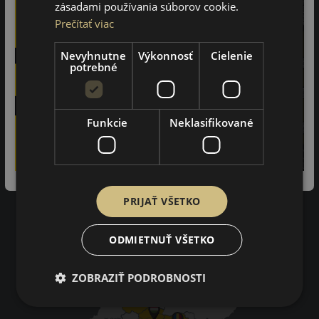
zásadami používania súborov cookie.
Prečítať viac
97%
Nevyhnutne
Výkonnosť
Cielenie
zákazníkov by odporučilo tento obchod svojim známym.
potrebné
3402
na základe recenzií
Funkcie
Neklasifikované
Impresum
Pravidlá ochrany osobných údajov
Nákupné podmienky
Kontakty
PRIJAŤ VŠETKO
Impresum
Dodacie a platobné podmienky
Online vyhlásenie o odstúpení od zmluvy
ODMIETNUŤ VŠETKO
ZOBRAZIŤ PODROBNOSTI