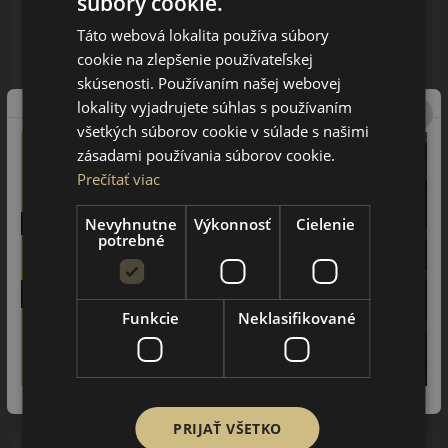
súbory cookie.
AŽ 35€ ZĽAVA NA MONTÁŽ
K NOVEJ SADE
Táto webová lokalita používa súbory
PNEUMATÍK!
Použite kupónový kód
cookie na zlepšenie používateľskej
ROZBEH
skúsenosti. Používaním našej webovej
lokality vyjadrujete súhlas s používaním
Údaje štítku EPREL:
všetkých súborov cookie v súlade s našimi
zásadami používania súborov cookie.
Prečítať viac
Nevyhnutne
Výkonnosť
Cielenie
potrebné
120.25 EUR
/ks
Funkcie
Neklasifikované
ks
DO KOŠÍKA
PRIJAŤ VŠETKO