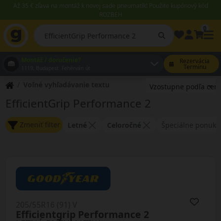
Až 35 € zľava na montáž k novej sade pneumatík! Použite kupónový kód
ROZBEH
0
Montáž / doručenie?
Rezervácia
Termínu
1119, Budapest Fehérvári út
Voľné vyhľadávanie textu
EfficientGrip Performance 2
Zmeniť filter
Letné
Celoročné
Špeciálne ponuky
205/55R16 (91) V
Efficientgrip Performance 2