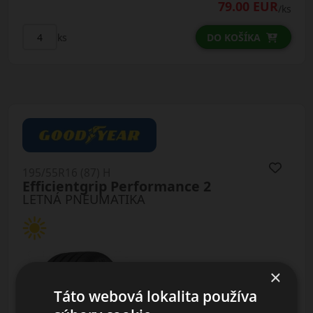
79.00 EUR
/ks
ks
DO KOŠÍKA
195/55R16 (87) H
Efficientgrip Performance 2
LETNÁ PNEUMATIKA
×
Táto webová lokalita používa