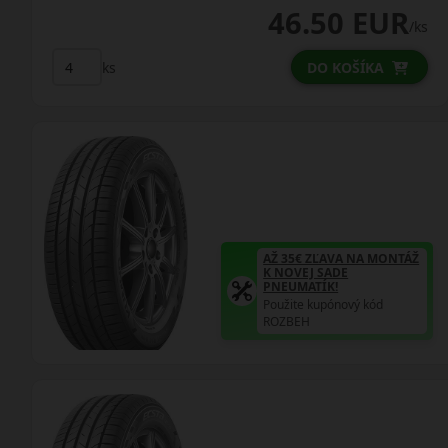
46.50 EUR
/ks
ks
DO KOŠÍKA
AŽ 35€ ZĽAVA NA MONTÁŽ
K NOVEJ SADE
PNEUMATÍK!
Použite kupónový kód
ROZBEH