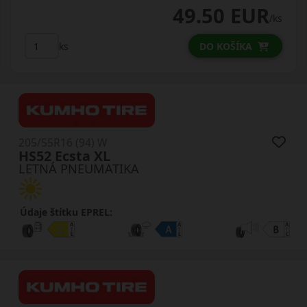
49.50 EUR
/ks
ks
DO KOŠÍKA
205/55R16 (94) W
HS52 Ecsta XL
LETNÁ PNEUMATIKA
Údaje štítku EPREL: