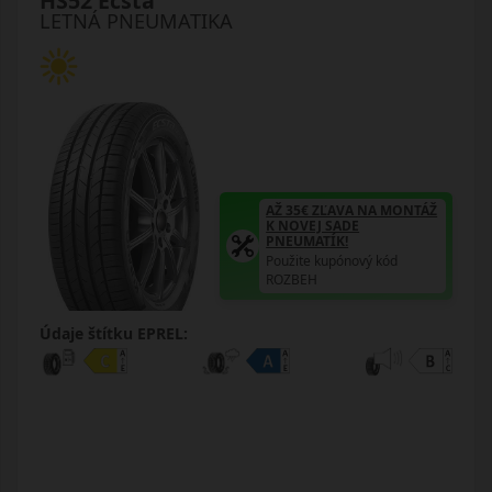
HS52 Ecsta
LETNÁ PNEUMATIKA
AŽ 35€ ZĽAVA NA MONTÁŽ
K NOVEJ SADE
PNEUMATÍK!
Použite kupónový kód
ROZBEH
Údaje štítku EPREL: