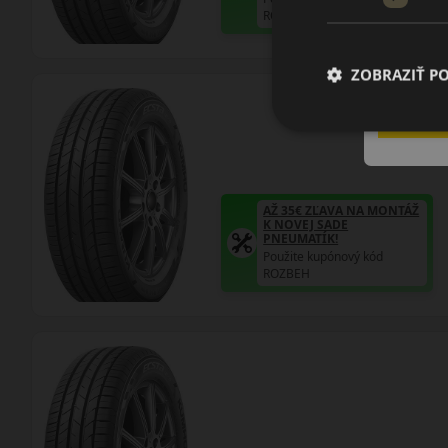
ROZBEH
ZOBRAZIŤ P
AŽ 35€ ZĽAVA NA MONTÁŽ
K NOVEJ SADE
PNEUMATÍK!
Použite kupónový kód
ROZBEH