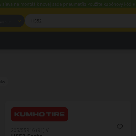
€ zľava na montáž k novej sade pneumatík! Použite kupónový kód
est, Fehérvári út
uky
205/55R16 (91) V