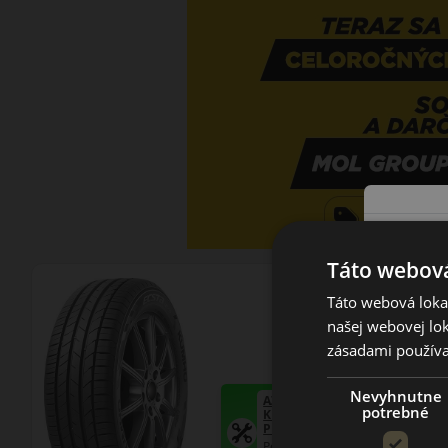
Táto webová
Táto webová lokal
našej webovej lok
zásadami používa
Nevyhnutne
AŽ 35€ ZĽAVA NA MONTÁŽ
potrebné
K NOVEJ SADE
PNEUMATÍK!
Použite kupónový kód