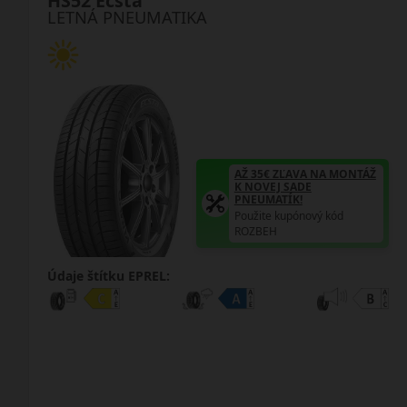
HS52 Ecsta
LETNÁ PNEUMATIKA
AŽ 35€ ZĽAVA NA MONTÁŽ
K NOVEJ SADE
PNEUMATÍK!
Použite kupónový kód
ROZBEH
Údaje štítku EPREL: