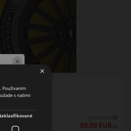
×
i. Používaním
súlade s našimi
Neklasifikované
62.00 EUR
58.50 EUR
/ks