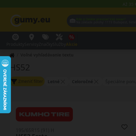
Až 35 
Kde si želáte prevziať Váš tovar?
Na základe polohy:
1119 Budap
Produkty
Servisy
Značky
Služby
Akcie
Voľné vyhľadávanie textu
HS52
Zmeniť filter
Letné
Celoročné
Špeciálne pon
195/65R15 (91) H