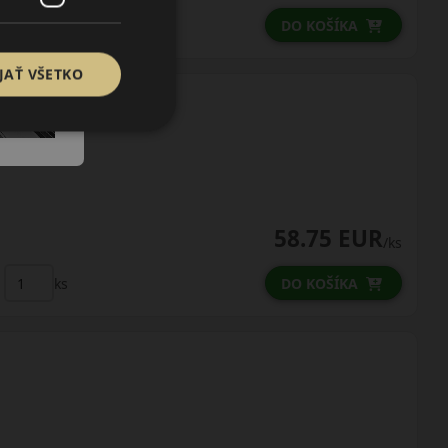
ks
DO KOŠÍKA
JAŤ VŠETKO
58.75 EUR
/ks
ks
DO KOŠÍKA