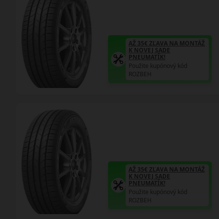
AŽ 35€ ZĽAVA NA MONTÁŽ
K NOVEJ SADE
PNEUMATÍK!
Použite kupónový kód
ROZBEH
AŽ 35€ ZĽAVA NA MONTÁŽ
K NOVEJ SADE
PNEUMATÍK!
Použite kupónový kód
ROZBEH