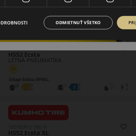
Údaje štítku EPREL:
ODROBNOSTI
ODMIETNUŤ VŠETKO
PRI
185/55R15 (82) V
HS52 Ecsta
LETNÁ PNEUMATIKA
Údaje štítku EPREL:
185/60R15 (88) H
HS52 Ecsta XL