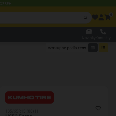
 ROZBEH
0
Novinky
Kontakty
185/65R15 (88) H