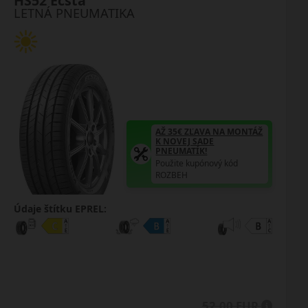
HS52 Ecsta
LETNÁ PNEUMATIKA
AŽ 35€ ZĽAVA NA MONTÁŽ
K NOVEJ SADE
PNEUMATÍK!
Použite kupónový kód
ROZBEH
Údaje štítku EPREL:
52.00 EUR