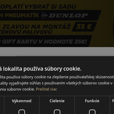
 lokalita používa súbory cookie.
ita používa súbory cookie na zlepšenie používateľskej skúsenost
ality vyjadrujete súhlas s používaním všetkých súborov cookie v 
nia súborov cookie.
Prečítať viac
225/45R17 (91) W
HS52 Ecsta
LETNÁ PNEUMATIKA
Výkonnosť
Cielenie
Funkcie