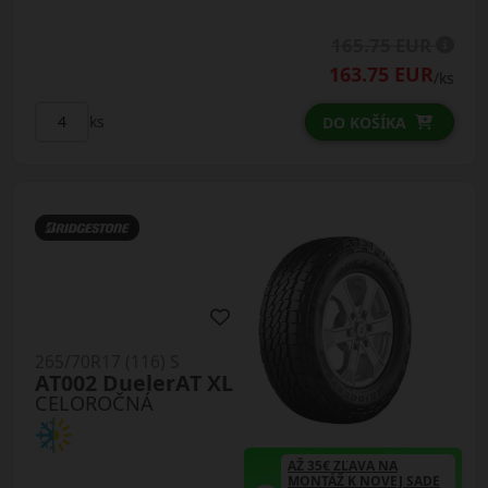
165.75 EUR
163.75 EUR
/ks
ks
DO KOŠÍKA
265/70R17 (116) S
AT002 DuelerAT XL
CELOROČNÁ
AŽ 35€ ZĽAVA NA
MONTÁŽ K NOVEJ SADE