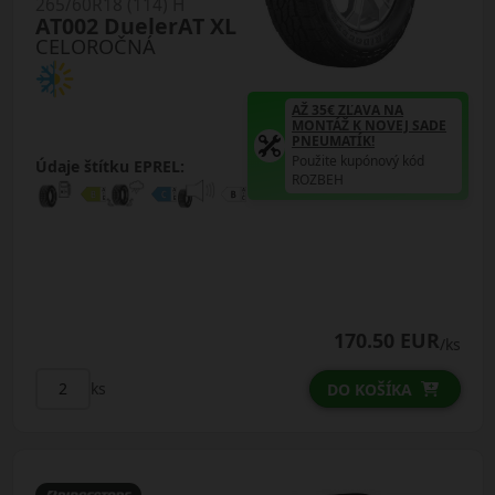
265/60R18 (114) H
AT002 DuelerAT XL
CELOROČNÁ
AŽ 35€ ZĽAVA NA
MONTÁŽ K NOVEJ SADE
PNEUMATÍK!
Použite kupónový kód
Údaje štítku EPREL:
ROZBEH
170.50 EUR
/ks
ks
DO KOŠÍKA