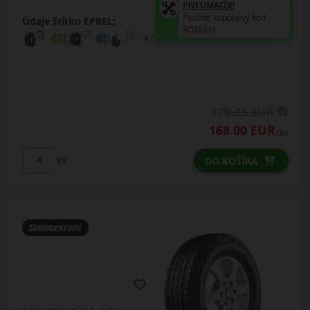
PNEUMATÍK!
Použite kupónový kód
Údaje štítku EPREL:
ROZBEH
170.25 EUR
168.00 EUR
/ks
ks
DO KOŠÍKA