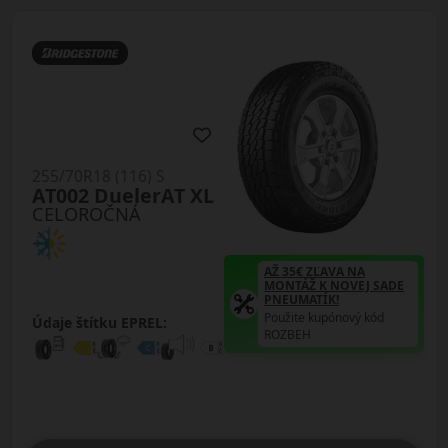
255/70R18 (116) S
AT002 DuelerAT XL
CELOROČNÁ
AŽ 35€ ZĽAVA NA
MONTÁŽ K NOVEJ SADE
PNEUMATÍK!
Použite kupónový kód
Údaje štítku EPREL:
ROZBEH