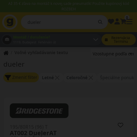
Až 35 € zľava na montáž k novej sade pneumatík! Použite kupónový kód
ROZBEH
0
Montáž / doručenie?
Rezervácia
Termínu
1119, Budapest Fehérvári út
Voľné vyhľadávanie textu
dueler
Zmeniť filter
Letné
Celoročné
Špeciálne ponuky
195/80R15 (96) T
AT002 DuelerAT