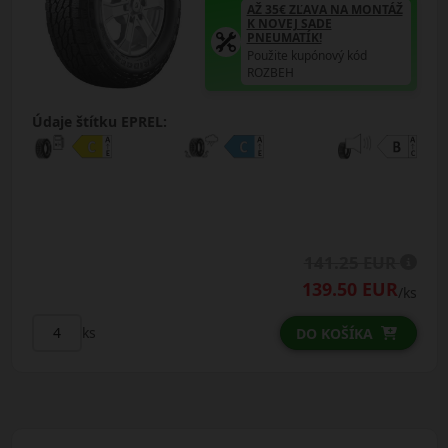
AŽ 35€ ZĽAVA NA MONTÁŽ
K NOVEJ SADE
PNEUMATÍK!
Použite kupónový kód
ROZBEH
Údaje štítku EPREL:
141.25 EUR
139.50 EUR
/ks
ks
DO KOŠÍKA