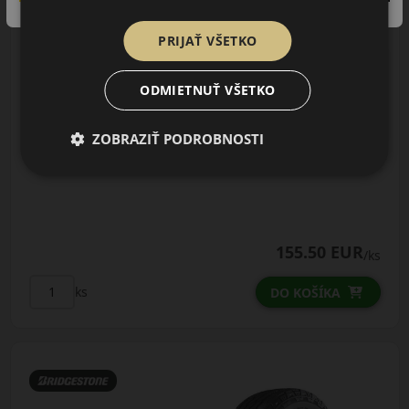
CELOROČNÁ
PRIJAŤ VŠETKO
AŽ 35€ ZĽAVA NA
MONTÁŽ K NOVEJ SADE
PNEUMATÍK!
ODMIETNUŤ VŠETKO
Použite kupónový kód
Údaje štítku EPREL:
ROZBEH
ZOBRAZIŤ PODROBNOSTI
155.50 EUR
/ks
ks
DO KOŠÍKA