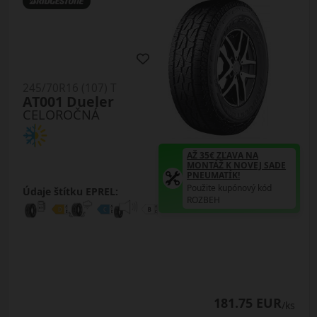
245/70R16 (107) T
AT001 Dueler
CELOROČNÁ
AŽ 35€ ZĽAVA NA
MONTÁŽ K NOVEJ SADE
PNEUMATÍK!
Použite kupónový kód
Údaje štítku EPREL:
ROZBEH
181.75 EUR
/ks