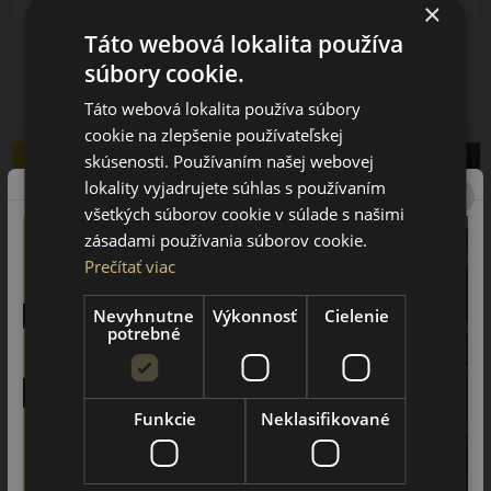
164.50 EUR
×
154.75 EUR
/ks
Táto webová lokalita používa
súbory cookie.
ks
DO KOŠÍKA
Táto webová lokalita používa súbory
cookie na zlepšenie používateľskej
skúsenosti. Používaním našej webovej
lokality vyjadrujete súhlas s používaním
všetkých súborov cookie v súlade s našimi
zásadami používania súborov cookie.
Prečítať viac
Nevyhnutne
Výkonnosť
Cielenie
potrebné
Funkcie
Neklasifikované
255/70R16 (111) T
AT002 DuelerAT