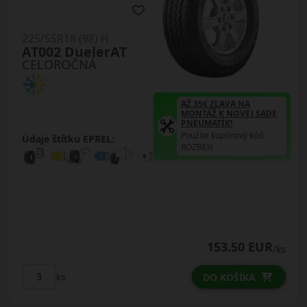
225/55R18 (98) H
AT002 DuelerAT
CELOROČNÁ
AŽ 35€ ZĽAVA NA
MONTÁŽ K NOVEJ SADE
PNEUMATÍK!
Použite kupónový kód
Údaje štítku EPREL:
ROZBEH
153.50 EUR
/ks
ks
DO KOŠÍKA