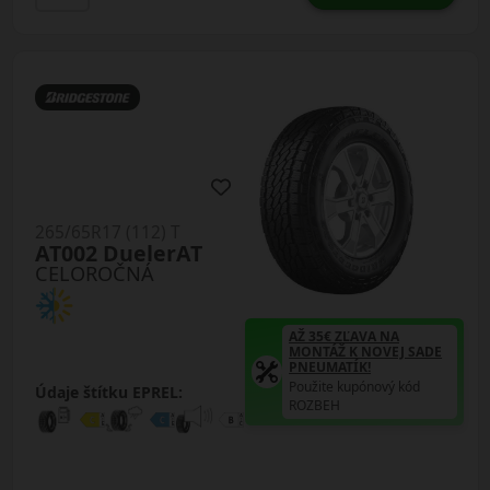
265/65R17 (112) T
AT002 DuelerAT
CELOROČNÁ
AŽ 35€ ZĽAVA NA
MONTÁŽ K NOVEJ SADE
PNEUMATÍK!
Použite kupónový kód
Údaje štítku EPREL:
ROZBEH