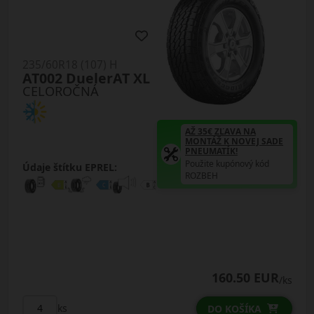
235/60R18 (107) H
AT002 DuelerAT XL
CELOROČNÁ
AŽ 35€ ZĽAVA NA
MONTÁŽ K NOVEJ SADE
PNEUMATÍK!
Použite kupónový kód
Údaje štítku EPREL:
ROZBEH
160.50 EUR
/ks
ks
DO KOŠÍKA