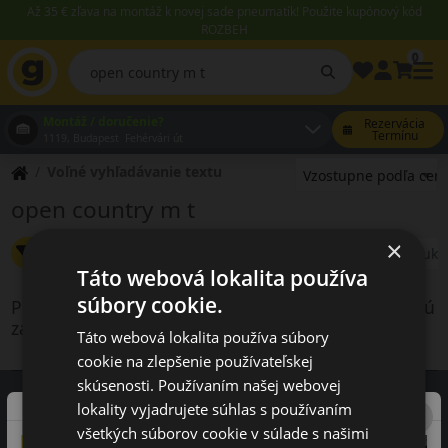
Až 35 € zľava na montáž k novej sade pneumatík! Použite kupónový kód
ROZBEH
0
Montáž / doručenie?
Rezervácia
Termínu
1119, Budapest Fehérvári út
Voľné vyhľadávanie textu
open country m t
×
Zmeniť filter
Letné
Celoročné
Špeciálne ponuky
Táto webová lokalita používa
súbory cookie.
Produkty vyhovujúce kritériám vyhľadávania nie sú
zahrnuté v našej ponuke
Táto webová lokalita používa súbory
cookie na zlepšenie používateľskej
skúsenosti. Používaním našej webovej
lokality vyjadrujete súhlas s používaním
všetkých súborov cookie v súlade s našimi
Recenzie zákazníkov