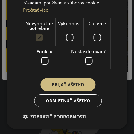
zásadami používania súborov cookie.
Prečítať viac
97%
Nevyhnutne
Výkonnosť
Cielenie
zákazníkov by odporučilo tento obchod svojim známym.
potrebné
3402
na základe recenzií
Funkcie
Neklasifikované
Impresum
Pravidlá ochrany osobných údajov
Nákupné podmienky
Kontakty
PRIJAŤ VŠETKO
Impresum
Dodacie a platobné podmienky
Online vyhlásenie o odstúpení od zmluvy
ODMIETNUŤ VŠETKO
ZOBRAZIŤ PODROBNOSTI