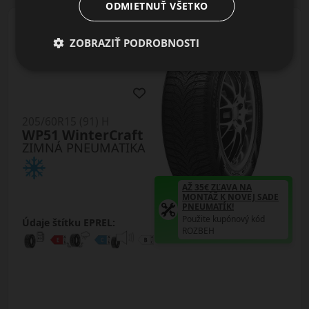
ODMIETNUŤ VŠETKO
ZOBRAZIŤ PODROBNOSTI
205/60R15 (91) H
WP51 WinterCraft
ZIMNÁ PNEUMATIKA
AŽ 35€ ZĽAVA NA
MONTÁŽ K NOVEJ SADE
PNEUMATÍK!
Použite kupónový kód
Údaje štítku EPREL:
ROZBEH