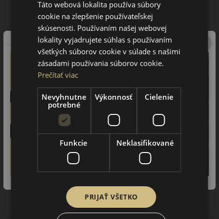
Táto webová lokalita používa súbory
cookie na zlepšenie používateľskej
185/55R14 (80) T
skúsenosti. Používaním našej webovej
WP51 WinterCraft
lokality vyjadrujete súhlas s používaním
ZIMNÁ PNEUMATIKA
všetkých súborov cookie v súlade s našimi
zásadami používania súborov cookie.
Prečítať viac
AŽ 35€ ZĽAVA NA
MONTÁŽ K NOVEJ SADE
PNEUMATÍK!
Nevyhnutne
Výkonnosť
Cielenie
Použite kupónový kód
Údaje štítku EPREL:
potrebné
ROZBEH
Funkcie
Neklasifikované
75.25 EUR
67.00 EUR
/ks
PRIJAŤ VŠETKO
ks
DO KOŠÍKA