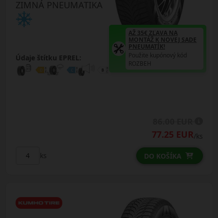
ZIMNÁ PNEUMATIKA
AŽ 35€ ZĽAVA NA
MONTÁŽ K NOVEJ SADE
PNEUMATÍK!
Použite kupónový kód
Údaje štítku EPREL:
ROZBEH
86.00 EUR
77.25 EUR
/ks
ks
DO KOŠÍKA