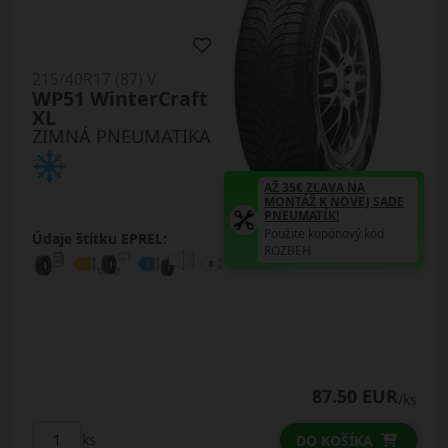
215/40R17 (87) V
WP51 WinterCraft
XL
ZIMNÁ PNEUMATIKA
AŽ 35€ ZĽAVA NA
MONTÁŽ K NOVEJ SADE
PNEUMATÍK!
Použite kupónový kód
Údaje štítku EPREL:
ROZBEH
87.50 EUR
/ks
ks
DO KOŠÍKA