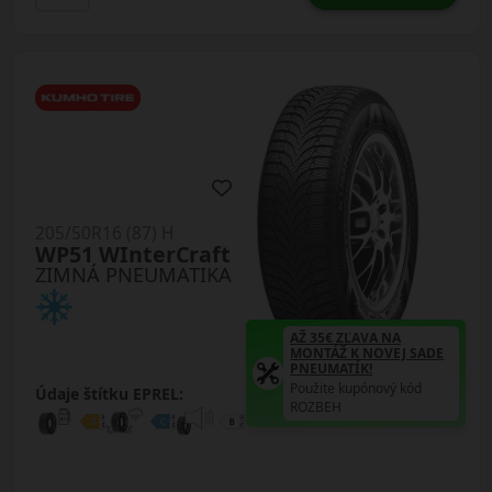
205/50R16 (87) H
WP51 WInterCraft
ZIMNÁ PNEUMATIKA
AŽ 35€ ZĽAVA NA
MONTÁŽ K NOVEJ SADE
PNEUMATÍK!
Použite kupónový kód
Údaje štítku EPREL:
ROZBEH