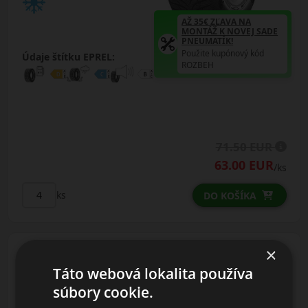
AŽ 35€ ZĽAVA NA
MONTÁŽ K NOVEJ SADE
PNEUMATÍK!
Použite kupónový kód
Údaje štítku EPREL:
ROZBEH
71.50 EUR
63.00 EUR
/ks
ks
DO KOŠÍKA
×
Táto webová lokalita používa
súbory cookie.