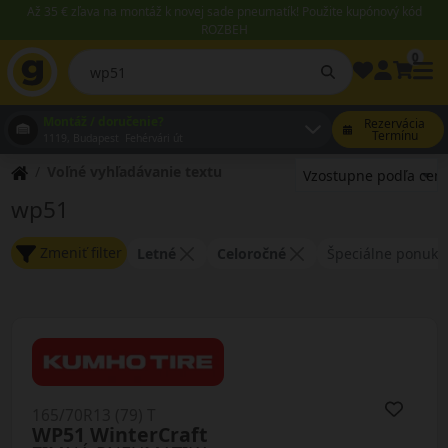
Až 35 € zľava na montáž k novej sade pneumatík! Použite kupónový kód
ROZBEH
0
Montáž / doručenie?
Rezervácia
Termínu
1119, Budapest Fehérvári út
Voľné vyhľadávanie textu
wp51
Zmeniť filter
Letné
Celoročné
Špeciálne ponuky
165/70R13 (79) T
WP51 WinterCraft