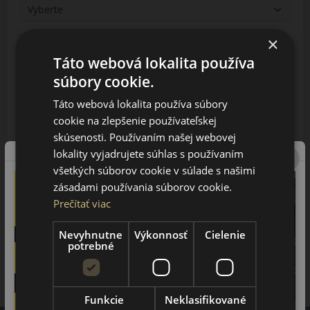
Typ
×
Táto webová lokalita používa
súbory cookie.
Prevedenie
Táto webová lokalita používa súbory
cookie na zlepšenie používateľskej
skúsenosti. Používaním našej webovej
Vyhľadávanie
lokality vyjadrujete súhlas s používaním
všetkých súborov cookie v súlade s našimi
zásadami používania súborov cookie.
BS4
Prečítať viac
2008-2010
Nevyhnutne
Výkonnosť
Cielenie
potrebné
BS6
2007-2010
Funkcie
Neklasifikované