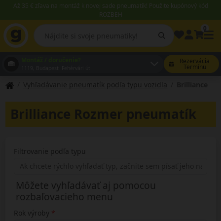
Až 35 € zľava na montáž k novej sade pneumatík! Použite kupónový kód
ROZBEH
0
Montáž / doručenie?
Rezervácia
Termínu
1119, Budapest Fehérvári út
Vyhľadávanie pneumatík podľa typu vozidla
Brilliance
Brilliance Rozmer pneumatík
Filtrovanie podľa typu
Môžete vyhľadávať aj pomocou
rozbaľovacieho menu
Rok výroby