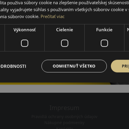
ita používa súbory cookie na zlepšenie používateľskej skúsenost
ality vyjadrujete súhlas s používaním všetkých súborov cookie v 
nia súborov cookie.
Prečítať viac
TIGGO 7 PRO
TIGGO 8 PRO
Výkonnosť
Cielenie
Funkcie
2020-2024
2020-2024
TIGGO 3
TIGGO 5
2016-2022
2016-2022
NICHE
TENGO
ODROBNOSTI
ODMIETNUŤ VŠETKO
PRI
2011
2010-2011
Impresum
Pravidlá ochrany osobných údajov
Nákupné podmienky
Kontakty