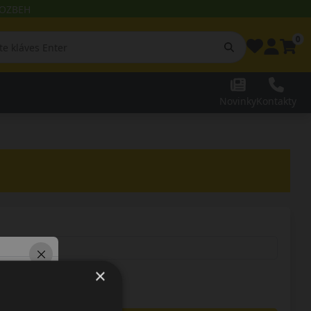
 ROZBEH
0
Novinky
Kontakty
×