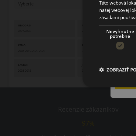
Táto webová lokal
našej webovej lok
zásadami používa
OMODA 5
FX
Nevyhnutne
2022-2026
2024-2025
potrebné
KIMO
TIGGO 4
2008-2015, 2020-2023
2020-2023
EASTAR
JAGGI
ZOBRAZIŤ P
2003-2015
2006-2012
Recenzie zákazníkov
97%