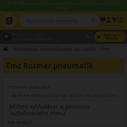
Až 35 € zľava na montáž k novej sade pneumatík! Použite kupónový kód
ROZBEH
0
Montáž / doručenie?
Rezervácia
Termínu
1119, Budapest Fehérvári út
Vyhľadávanie pneumatík podľa typu vozidla
Emc
Emc Rozmer pneumatík
Filtrovanie podľa typu
Môžete vyhľadávať aj pomocou
rozbaľovacieho menu
Rok výroby