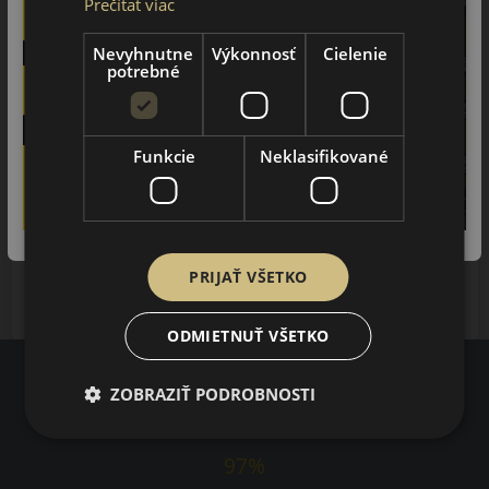
Prečítať viac
2024-2025
Nevyhnutne
Výkonnosť
Cielenie
potrebné
YUDO
2024-2025
Funkcie
Neklasifikované
WAVE 2
2023-2024
WAVE 3
2022-2024
PRIJAŤ VŠETKO
ODMIETNUŤ VŠETKO
ZOBRAZIŤ PODROBNOSTI
Recenzie zákazníkov
97%