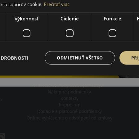
nia súborov cookie.
Prečítať viac
Výkonnosť
Cielenie
Funkcie
ODROBNOSTI
ODMIETNUŤ VŠETKO
PRI
Impresum
Pravidlá ochrany osobných údajov
Nákupné podmienky
Kontakty
m
Impresum
Dodacie a platobné podmienky
Online vyhlásenie o odstúpení od zmluvy