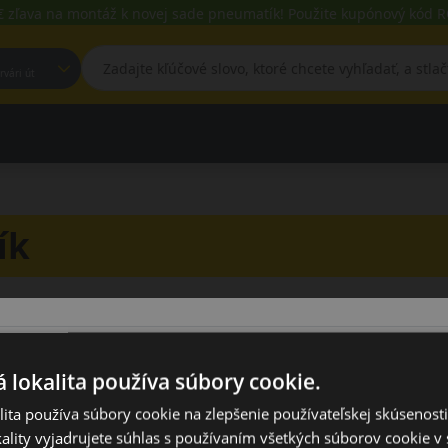
€ zľava na montáž k novej sade pneumatík! Použite kupónový kód
est, Fehérvári út
ík
 lokalita používa súbory cookie.
vacieho menu
ita používa súbory cookie na zlepšenie používateľskej skúsenost
Prevedenie
ality vyjadrujete súhlas s používaním všetkých súborov cookie v 