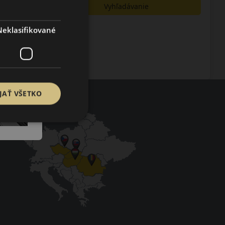
Vyhľadávanie
Neklasifikované
JAŤ VŠETKO