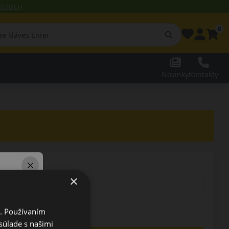
 ROZBEH
0
Novinky
Kontakty
×
i. Používaním
súlade s našimi