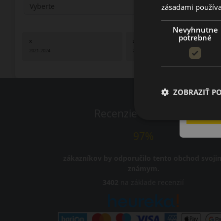
zásadami používa
Nevyhnutne
potrebné
X
Z
2021-2024
2023-2024
ZOBRAZIŤ P
Recenzie zákazníkov
97%
zákazníkov by odporučilo tento obchod svoji
známym.
3402
na základe recenzií