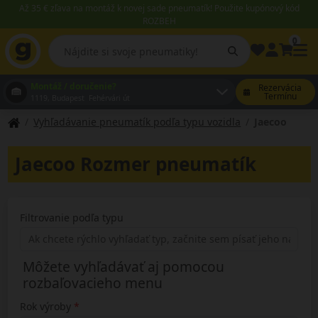
Až 35 € zľava na montáž k novej sade pneumatík! Použite kupónový kód
ROZBEH
0
Montáž / doručenie?
Rezervácia
Termínu
1119, Budapest Fehérvári út
Vyhľadávanie pneumatík podľa typu vozidla
Jaecoo
Jaecoo Rozmer pneumatík
Filtrovanie podľa typu
Môžete vyhľadávať aj pomocou
rozbaľovacieho menu
Rok výroby