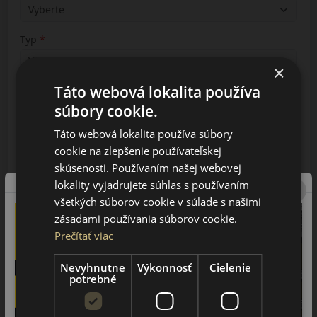
Typ
×
Táto webová lokalita používa
Prevedenie
súbory cookie.
Táto webová lokalita používa súbory
Vyhľadávanie
cookie na zlepšenie používateľskej
skúsenosti. Používaním našej webovej
lokality vyjadrujete súhlas s používaním
5
všetkých súborov cookie v súlade s našimi
2024-2026
zásadami používania súborov cookie.
Prečítať viac
7
Nevyhnutne
Výkonnosť
Cielenie
2024-2026
potrebné
E5