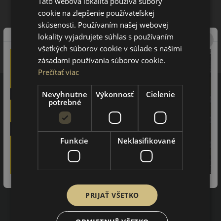
Táto webová lokalita používa súbory
cookie na zlepšenie používateľskej
skúsenosti. Používaním našej webovej
lokality vyjadrujete súhlas s používaním
všetkých súborov cookie v súlade s našimi
zásadami používania súborov cookie.
Prečítať viac
Nevyhnutne
Výkonnosť
Cielenie
potrebné
Recenzie zákazníkov
97%
Funkcie
Neklasifikované
zákazníkov by odporučilo tento obchod svojim známym.
3402
na základe recenzií
PRIJAŤ VŠETKO
Impresum
Pravidlá ochrany osobných údajov