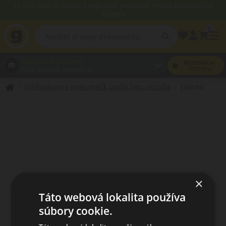
Až 35 € zľava na montáž k novej sade pneumatík! Použite kupónový kód
ROZBEH
0
Montáž / doručenie?
Rezervácia
Termínu
1119, Budapest Fehérvári út
Vyhľadávanie pneumatík podľa typu vozidla
Jaecoo
×
Táto webová lokalita používa
súbory cookie.