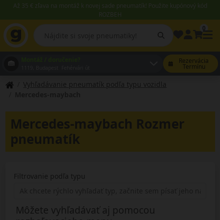
Až 35 € zľava na montáž k novej sade pneumatík! Použite kupónový kód
ROZBEH
0
Montáž / doručenie?
Rezervácia
Termínu
1119, Budapest Fehérvári út
Vyhľadávanie pneumatík podľa typu vozidla
Mercedes-maybach
Mercedes-maybach Rozmer
pneumatík
Filtrovanie podľa typu
Môžete vyhľadávať aj pomocou