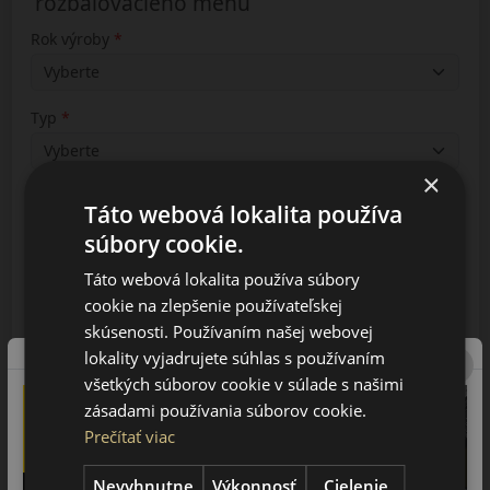
rozbaľovacieho menu
Rok výroby
Typ
×
Prevedenie
Táto webová lokalita používa
súbory cookie.
Táto webová lokalita používa súbory
Vyhľadávanie
cookie na zlepšenie používateľskej
skúsenosti. Používaním našej webovej
lokality vyjadrujete súhlas s používaním
S-CLASS
všetkých súborov cookie v súlade s našimi
2014-2027
zásadami používania súborov cookie.
Prečítať viac
EQS
2023-2026
Nevyhnutne
Výkonnosť
Cielenie