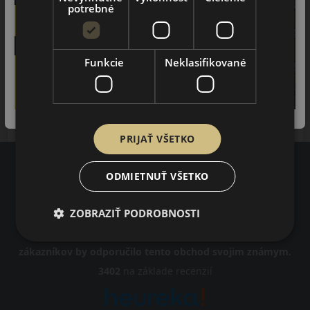
potrebné
GLS-CLASS
2020-2026
Funkcie
Neklasifikované
SL-CLASS
2024-2026
PRIJAŤ VŠETKO
ODMIETNUŤ VŠETKO
Recenzie zákazníkov
ZOBRAZIŤ PODROBNOSTI
97%
zákazníkov by odporučilo tento obchod svojim známym.
3402
na základe recenzií