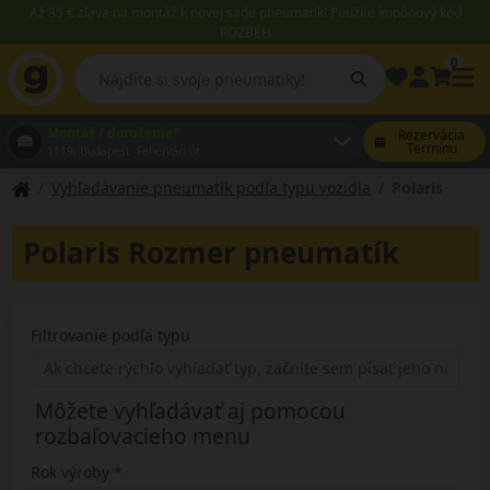
Až 35 € zľava na montáž k novej sade pneumatík! Použite kupónový kód
ROZBEH
0
Montáž / doručenie?
Rezervácia
Termínu
1119, Budapest Fehérvári út
Vyhľadávanie pneumatík podľa typu vozidla
Polaris
Polaris Rozmer pneumatík
Filtrovanie podľa typu
Môžete vyhľadávať aj pomocou
rozbaľovacieho menu
Rok výroby