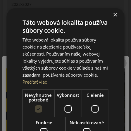
2022-2027
×
GENERAL 1000
Táto webová lokalita používa
2020-2026
súbory cookie.
Táto webová lokalita používa súbory
RZR PRO R 4
cookie na zlepšenie používateľskej
2022-2026
skúsenosti. Používaním našej webovej
lokality vyjadrujete súhlas s používaním
RZR PRO S
všetkých súborov cookie v súlade s našimi
2022-2026
zásadami používania súborov cookie.
Prečítať viac
RZR PRO XP
Nevyhnutne
Výkonnosť
Cielenie
2020-2026
potrebné
RZR PRO XP 4
2020-2026
Funkcie
Neklasifikované