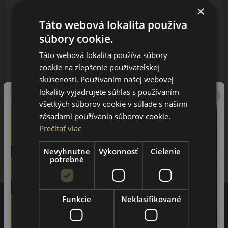
×
SUV, 5d
Táto webová lokalita používa
Sportequipe 7 (2023-2025)
súbory cookie.
Táto webová lokalita používa súbory
cookie na zlepšenie používateľskej
skúsenosti. Používaním našej webovej
lokality vyjadrujete súhlas s používaním
2023
všetkých súborov cookie v súlade s našimi
zásadami používania súborov cookie.
2024
Prečítať viac
Nevyhnutne
Výkonnosť
Cielenie
2025
potrebné
Funkcie
Neklasifikované
Recenzie zákazníkov