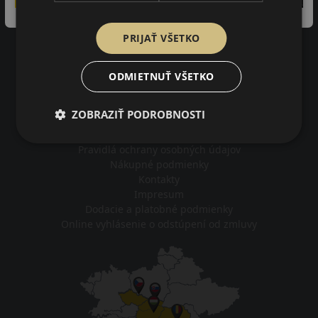
97%
PRIJAŤ VŠETKO
zákazníkov by odporučilo tento obchod svojim známym.
3402
na základe recenzií
ODMIETNUŤ VŠETKO
ZOBRAZIŤ PODROBNOSTI
Impresum
Pravidlá ochrany osobných údajov
Nákupné podmienky
Kontakty
Impresum
Dodacie a platobné podmienky
Online vyhlásenie o odstúpení od zmluvy