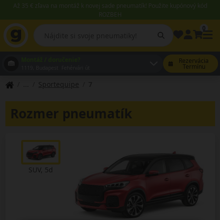
Až 35 € zľava na montáž k novej sade pneumatík! Použite kupónový kód
ROZBEH
0
Montáž / doručenie?
Rezervácia
Termínu
1119, Budapest Fehérvári út
Sportequipe
7
Rozmer pneumatík
SUV, 5d