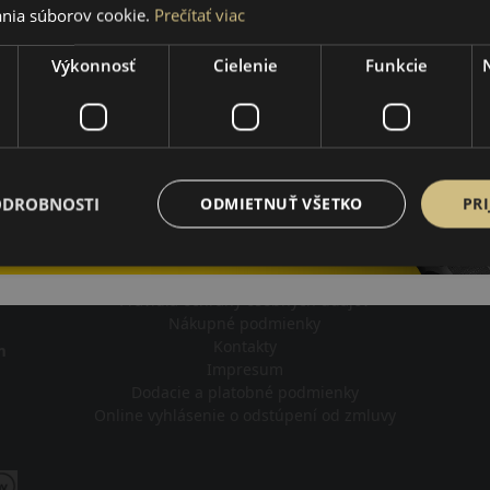
nia súborov cookie.
Prečítať viac
Výkonnosť
Cielenie
Funkcie
FREE
2021-2024
ODROBNOSTI
ODMIETNUŤ VŠETKO
PRI
Impresum
Pravidlá ochrany osobných údajov
Nákupné podmienky
Kontakty
m
Impresum
Dodacie a platobné podmienky
Online vyhlásenie o odstúpení od zmluvy