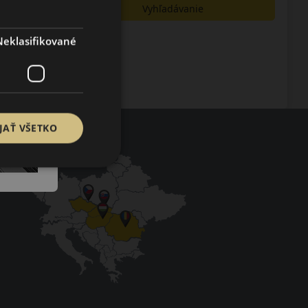
Vyhľadávanie
Neklasifikované
JAŤ VŠETKO