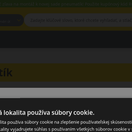
€ zľava na montáž k novej sade pneumatík! Použite kupónový kód
est, Fehérvári út
tík
 lokalita používa súbory cookie.
vacieho menu
ita používa súbory cookie na zlepšenie používateľskej skúsenost
Prevedenie
ality vyjadrujete súhlas s používaním všetkých súborov cookie v 