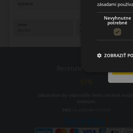
zásadami používa
Nevyhnutne
potrebné
DREAM
PASSION
2022-2025
2023-2025
ZOBRAZIŤ P
Recenzie zákazníkov
97%
zákazníkov by odporučilo tento obchod svoji
známym.
3402
na základe recenzií