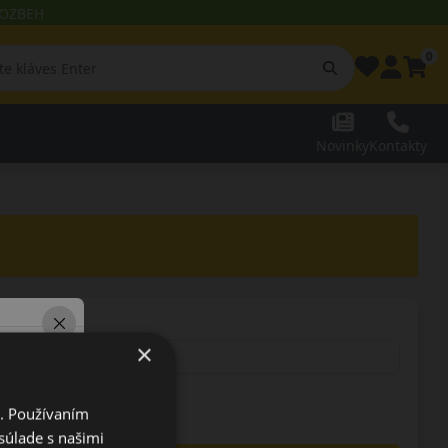
 ROZBEH
0
Novinky
Kontakty
×
i. Používaním
súlade s našimi