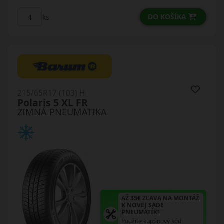
DO KOŠÍKA
ks
215/65R17 (103) H
Polaris 5 XL FR
ZIMNÁ PNEUMATIKA
AŽ 35€ ZĽAVA NA MONTÁŽ
K NOVEJ SADE
PNEUMATÍK!
Použite kupónový kód