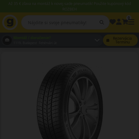
Až 35 € zľava na montáž k novej sade pneumatík! Použite kupónový kód
ROZBEH
0
Montáž / doručenie?
Rezervácia
Termínu
1119, Budapest Fehérvári út