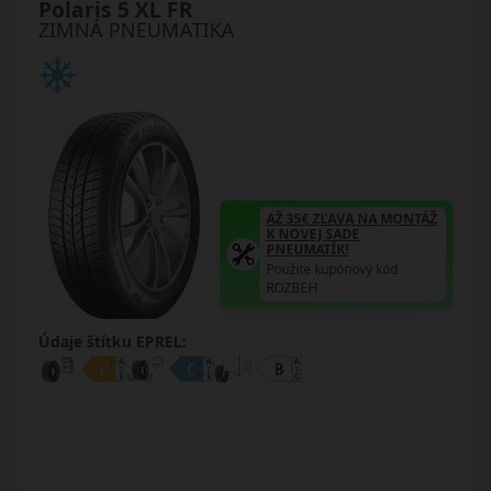
Polaris 5 XL FR
ZIMNÁ PNEUMATIKA
AŽ 35€ ZĽAVA NA MONTÁŽ
K NOVEJ SADE
PNEUMATÍK!
Použite kupónový kód
ROZBEH
Údaje štítku EPREL: