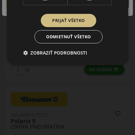
Údaje štítku EPREL:
PRIJAŤ VŠETKO
ODMIETNUŤ VŠETKO
ZOBRAZIŤ PODROBNOSTI
63.00 EUR
/ks
DO KOŠÍKA
ks
165/60R15 (77) T
Polaris 5
ZIMNÁ PNEUMATIKA