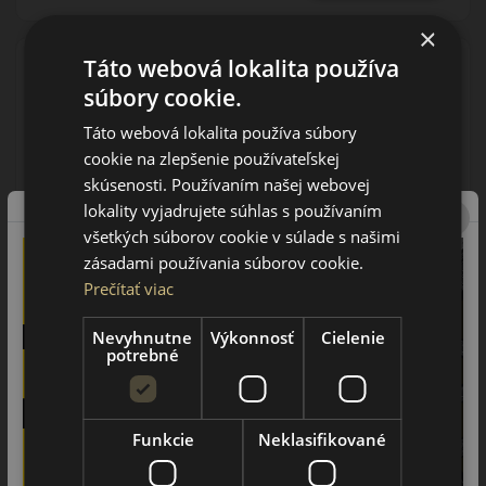
×
Táto webová lokalita používa
súbory cookie.
Táto webová lokalita používa súbory
175/80R14 (88) T
cookie na zlepšenie používateľskej
Polaris 5
ZIMNÁ PNEUMATIKA
skúsenosti. Používaním našej webovej
lokality vyjadrujete súhlas s používaním
všetkých súborov cookie v súlade s našimi
zásadami používania súborov cookie.
Prečítať viac
Nevyhnutne
Výkonnosť
Cielenie
potrebné
AŽ 35€ ZĽAVA NA MONTÁŽ
K NOVEJ SADE
PNEUMATÍK!
Použite kupónový kód
Funkcie
Neklasifikované
ROZBEH