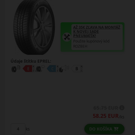
AŽ 35€ ZĽAVA NA MONTÁŽ
K NOVEJ SADE
PNEUMATÍK!
Použite kupónový kód
ROZBEH
Údaje štítku EPREL:
65.75 EUR
58.25 EUR
/ks
DO KOŠÍKA
ks