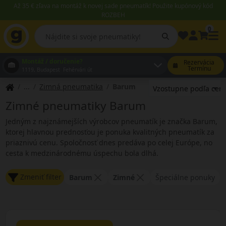
Až 35 € zľava na montáž k novej sade pneumatík! Použite kupónový kód
ROZBEH
0
Montáž / doručenie?
Rezervácia
Termínu
1119, Budapest Fehérvári út
Zimná pneumatika
Barum
Zimné pneumatiky Barum
Jedným z najznámejších výrobcov pneumatík je značka Barum,
ktorej hlavnou prednosťou je ponuka kvalitných pneumatík za
priaznivú cenu. Spoločnosť dnes predáva po celej Európe, no
cesta k medzinárodnému úspechu bola dlhá.
Zmeniť filter
Barum
Zimné
Špeciálne ponuky