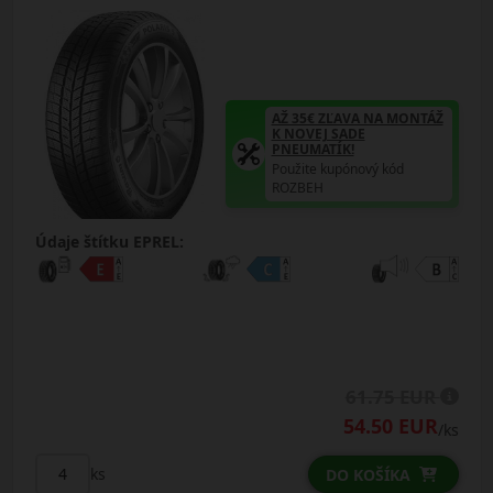
AŽ 35€ ZĽAVA NA MONTÁŽ
K NOVEJ SADE
PNEUMATÍK!
Použite kupónový kód
ROZBEH
Údaje štítku EPREL:
61.75 EUR
54.50 EUR
/ks
ks
DO KOŠÍKA