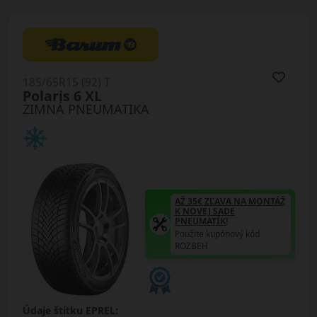
185/65R15 (92) T
Polaris 6 XL
ZIMNÁ PNEUMATIKA
AŽ 35€ ZĽAVA NA MONTÁŽ
K NOVEJ SADE
PNEUMATÍK!
Použite kupónový kód
ROZBEH
Údaje štítku EPREL: