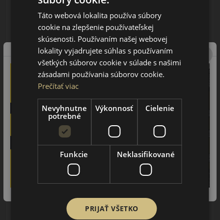
75.25 EUR
Táto webová lokalita používa súbory
61.50 EUR
cookie na zlepšenie používateľskej
/ks
skúsenosti. Používaním našej webovej
ks
DO KOŠÍKA
lokality vyjadrujete súhlas s používaním
všetkých súborov cookie v súlade s našimi
zásadami používania súborov cookie.
Prečítať viac
Nevyhnutne
Výkonnosť
Cielenie
potrebné
Funkcie
Neklasifikované
165/70R14 (81) T
Polaris 6
ZIMNÁ PNEUMATIKA
AŽ 35€ ZĽAVA NA
PRIJAŤ VŠETKO
MONTÁŽ K NOVEJ SADE
PNEUMATÍK!