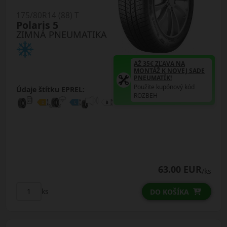
175/80R14 (88) T
Polaris 5
ZIMNÁ PNEUMATIKA
AŽ 35€ ZĽAVA NA
MONTÁŽ K NOVEJ SADE
PNEUMATÍK!
Použite kupónový kód
Údaje štítku EPREL:
ROZBEH
63.00 EUR
/ks
ks
DO KOŠÍKA