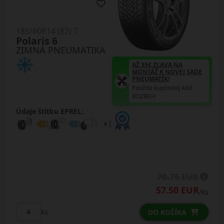
185/60R14 (82) T
Polaris 6
ZIMNÁ PNEUMATIKA
AŽ 35€ ZĽAVA NA
MONTÁŽ K NOVEJ SADE
PNEUMATÍK!
Použite kupónový kód
ROZBEH
Údaje štítku EPREL:
70.75 EUR
57.50 EUR
/ks
ks
DO KOŠÍKA