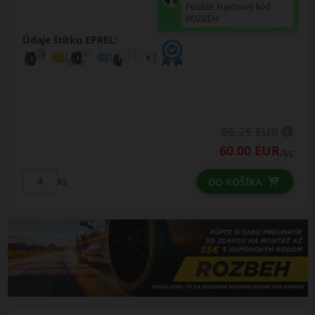
Použite kupónový kód
ROZBEH
Údaje štítku EPREL:
66.25 EUR
60.00 EUR
/ks
ks
DO KOŠÍKA