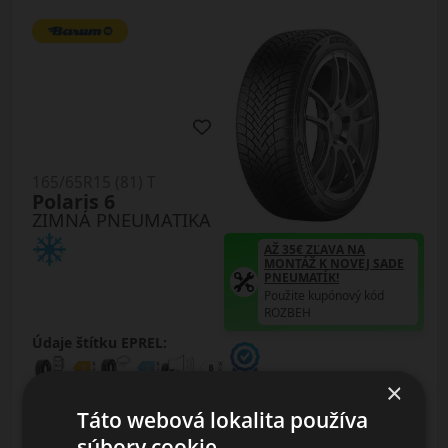
165/65R15 (81) T
Polaris 6
ZIMNÁ PNEUMATIKA
AŽ 35€ ZĽAVA NA
MONTÁŽ K NOVEJ SADE
PNEUMATÍK!
Použite kupónový kód
ROZBEH
Údaje štítku EPREL:
×
Táto webová lokalita používa
súbory cookie.