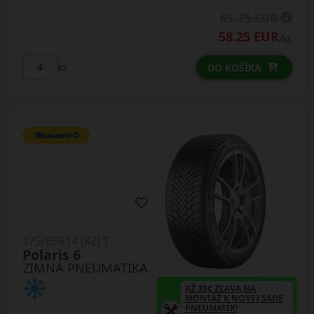
65.75 EUR
58.25 EUR
/ks
ks
DO KOŠÍKA
175/65R14 (82) T
Polaris 6
ZIMNÁ PNEUMATIKA
AŽ 35€ ZĽAVA NA
MONTÁŽ K NOVEJ SADE
PNEUMATÍK!