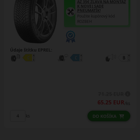
AŽ 35€ ZĽAVA NA MONTÁŽ
K NOVEJ SADE
PNEUMATÍK!
Použite kupónový kód
ROZBEH
Údaje štítku EPREL:
71.25 EUR
65.25 EUR
/ks
ks
DO KOŠÍKA