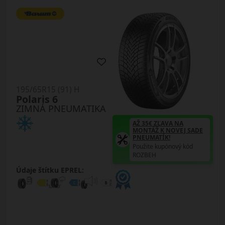
195/65R15 (91) H
Polaris 6
ZIMNÁ PNEUMATIKA
AŽ 35€ ZĽAVA NA
MONTÁŽ K NOVEJ SADE
PNEUMATÍK!
Použite kupónový kód
ROZBEH
Údaje štítku EPREL: