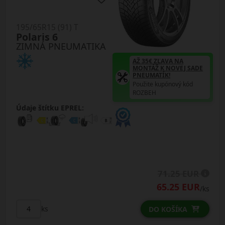
195/65R15 (91) T
Polaris 6
ZIMNÁ PNEUMATIKA
AŽ 35€ ZĽAVA NA
MONTÁŽ K NOVEJ SADE
PNEUMATÍK!
Použite kupónový kód
ROZBEH
Údaje štítku EPREL:
71.25 EUR
65.25 EUR
/ks
ks
DO KOŠÍKA