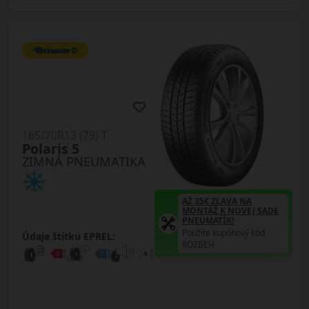
165/70R13 (79) T
Polaris 5
ZIMNÁ PNEUMATIKA
AŽ 35€ ZĽAVA NA
MONTÁŽ K NOVEJ SADE
PNEUMATÍK!
Použite kupónový kód
Údaje štítku EPREL:
ROZBEH