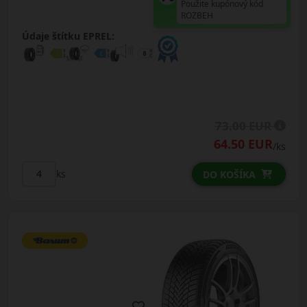
Použite kupónový kód
ROZBEH
Údaje štítku EPREL:
73.00 EUR
64.50 EUR
/ks
ks
DO KOŠÍKA