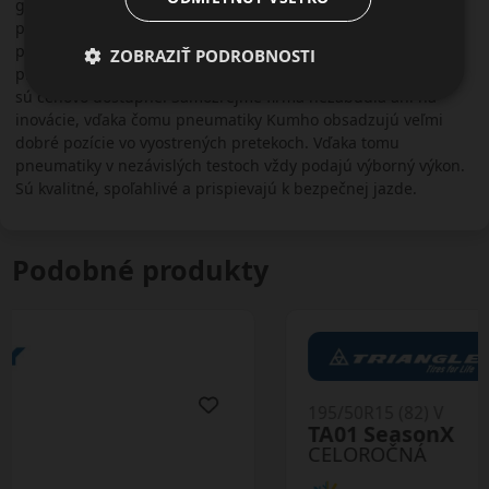
globálnu sieť. Aktívne sa zúčastňuje na automobilových
pretekoch ako sponzor alebo ako dodávateľ okruhových
pneumatík. Výrobky firmy Kumho sú obľúbené aj v kruhoch
ZOBRAZIŤ PODROBNOSTI
pretekárov vďaka výbornej cene. Pneumatiky na osobné autá
sú cenovo dostupné. Samozrejme firma nezabudla ani na
inovácie, vďaka čomu pneumatiky Kumho obsadzujú veľmi
dobré pozície vo vyostrených pretekoch. Vďaka tomu
pneumatiky v nezávislých testoch vždy podajú výborný výkon.
Sú kvalitné, spoľahlivé a prispievajú k bezpečnej jazde.
Podobné produkty
195/50R15 (82) V
TA01 SeasonX
CELOROČNÁ