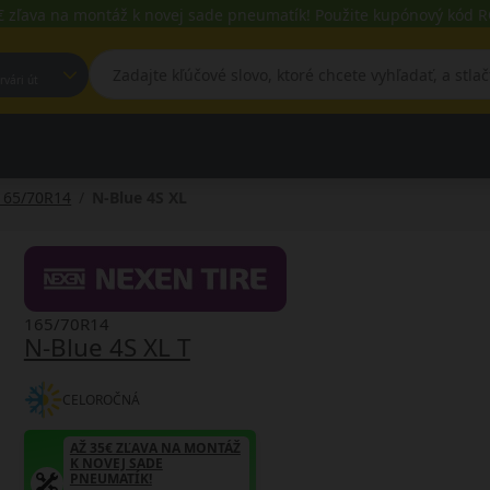
€ zľava na montáž k novej sade pneumatík! Použite kupónový kód
est, Fehérvári út
165/70R14
N-Blue 4S XL
165/70R14
N-Blue 4S XL T
CELOROČNÁ
AŽ 35€ ZĽAVA NA MONTÁŽ
K NOVEJ SADE
PNEUMATÍK!