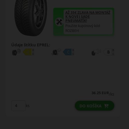
AŽ 35€ ZĽAVA NA MONTÁŽ
K NOVEJ SADE
PNEUMATÍK!
Použite kupónový kód
ROZBEH
Údaje štítku EPREL:
45.50 EUR
44.25 EUR
/ks
ks
DO KOŠÍKA