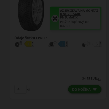
AŽ 35€ ZĽAVA NA MONTÁŽ
K NOVEJ SADE
PNEUMATÍK!
Použite kupónový kód
ROZBEH
Údaje štítku EPREL:
40.25 EUR
37.25 EUR
/ks
ks
DO KOŠÍKA