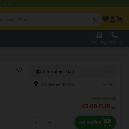
 ROZBEH
0
Novinky
Kontakty
Centrálny sklad
Doručenie domov
4+ ks
49.25 EUR
43.00 EUR
/ks
ks
DO KOŠÍKA