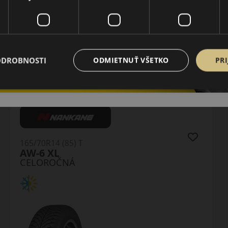
ODROBNOSTI
ODMIETNUŤ VŠETKO
PRI
165/70R14 (81) T
Quartaris 5
CELOROČNÁ