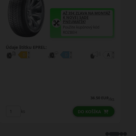
AŽ 35€ ZĽAVA NA MONTÁŽ
K NOVEJ SADE
PNEUMATÍK!
Použite kupónový kód
ROZBEH
Údaje štítku EPREL:
49.00 EUR
46.25 EUR
/ks
ks
DO KOŠÍKA