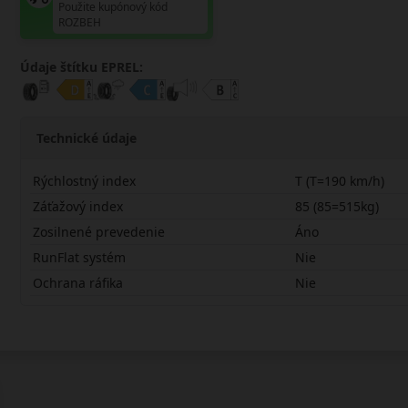
Použite kupónový kód
ROZBEH
Údaje štítku EPREL:
Technické údaje
Rýchlostný index
T (T=190 km/h)
Záťažový index
85 (85=515kg)
Zosilnené prevedenie
Áno
RunFlat systém
Nie
Ochrana ráfika
Nie
16570R14TNB4SX