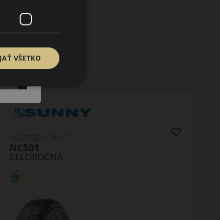
JAŤ VŠETKO
165/70R14 (81) T
AS210
CELOROČNÁ