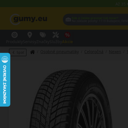
Až 35 
Kde si želáte prevziať Váš tovar?
Na základe polohy:
1119 Budap
Produkty
Servisy
Značky
Služby
Akcie
Osobné pneumatiky
Celoročná
Nexen
Späť