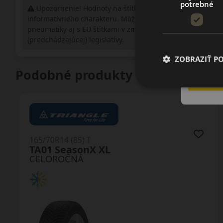
potrebné
Upozornenie! Hodnoty na štítku sú len
informatívneho charakteru. Môžu byť dodané
pneumatiky aj s EU štítkami v zmysle doposiaľ platnej
(predchádzajúcej) legislatívy.
ZOBRAZIŤ P
Podobné produkty
165/70R14 (81) T
LH71 G Fit 4S
CELOROČNÁ