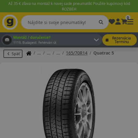
Až 35 € zľava na montáž k novej sade pneumatík! Použite kupónový kód
ROZBEH
0
Montáž / doručenie?
Rezervácia
Termínu
1119, Budapest Fehérvári út
165/70R14
Quatrac 5
Späť