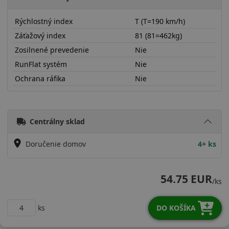
Rýchlostný index
T (T=190 km/h)
Záťažový index
81 (81=462kg)
Zosilnené prevedenie
Nie
RunFlat systém
Nie
Ochrana ráfika
Nie
16570R14TQTRC5
Centrálny sklad
Doručenie domov
4+ ks
54.75 EUR
/ks
ks
DO KOŠÍKA