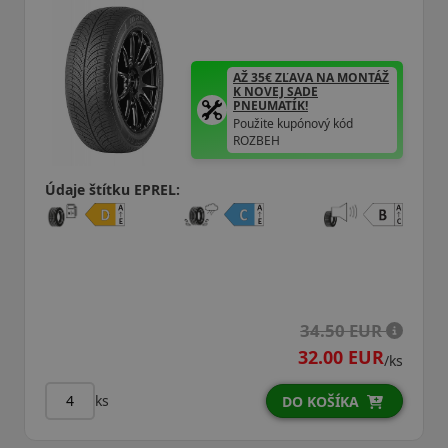
AŽ 35€ ZĽAVA NA MONTÁŽ
K NOVEJ SADE
PNEUMATÍK!
Použite kupónový kód
ROZBEH
Údaje štítku EPREL:
34.50 EUR
32.00 EUR
/ks
ks
DO KOŠÍKA