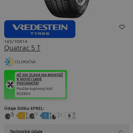
165/70R14
Quatrac 5 T
CELOROČNÁ
AŽ 35€ ZĽAVA NA MONTÁŽ
K NOVEJ SADE
PNEUMATÍK!
Použite kupónový kód
ROZBEH
Údaje štítku EPREL:
Technické údaje