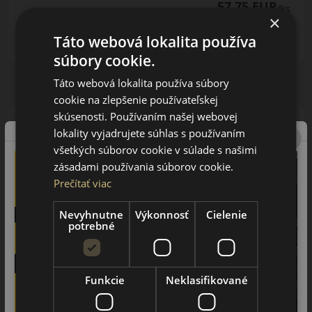
57.75 EUR
/ks
×
ks
DO KOŠÍKA
Táto webová lokalita používa
súbory cookie.
Táto webová lokalita používa súbory
cookie na zlepšenie používateľskej
skúsenosti. Používaním našej webovej
lokality vyjadrujete súhlas s používaním
všetkých súborov cookie v súlade s našimi
zásadami používania súborov cookie.
175/65R14 (86) T
MultiHawk 2 XL
Prečítať viac
LETNÁ PNEUMATIKA
Nevyhnutne
Výkonnosť
Cielenie
potrebné
Funkcie
Neklasifikované