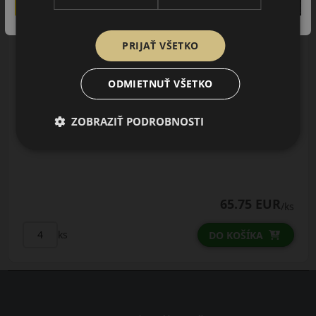
AŽ 35€ ZĽAVA NA MONTÁŽ
K NOVEJ SADE
PNEUMATÍK!
Použite kupónový kód
PRIJAŤ VŠETKO
ROZBEH
ODMIETNUŤ VŠETKO
Údaje štítku EPREL:
ZOBRAZIŤ PODROBNOSTI
65.75 EUR
/ks
ks
DO KOŠÍKA