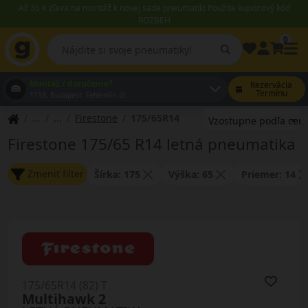
Až 35 € zľava na montáž k novej sade pneumatík! Použite kupónový kód
ROZBEH
0
Montáž / doručenie?
Rezervácia
Termínu
1119, Budapest Fehérvári út
Firestone
175/65R14
Firestone 175/65 R14 letná pneumatika
Zmeniť filter
Šírka: 175
Výška: 65
Priemer: 14
175/65R14 (82) T
Multihawk 2