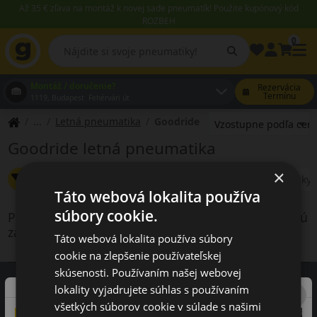
Až 35 € zľava na montáž k novej sade pneumatík! Použite kupónový kód
ROZBEH
0
Montáž / doručenie?
Rezervácia
Termínu
1119, Budapest Fehérvári út
Letná pneumatika
Goodride
Goodride letná pneumatika
×
Zmeniť filter
Goodride
Letné
Špeciálne ponuky
Táto webová lokalita používa
súbory cookie.
Produkty vyhovujúce kritériám vyhľadávania nie sú
zahrnuté v našej ponuke
Táto webová lokalita používa súbory
cookie na zlepšenie používateľskej
skúsenosti. Používaním našej webovej
lokality vyjadrujete súhlas s používaním
všetkých súborov cookie v súlade s našimi
Recenzie zákazníkov