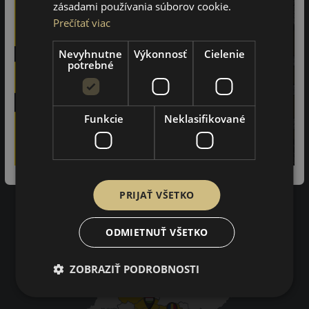
zásadami používania súborov cookie.
Prečítať viac
97%
Nevyhnutne
Výkonnosť
Cielenie
zákazníkov by odporučilo tento obchod svojim známym.
potrebné
3402
na základe recenzií
Funkcie
Neklasifikované
Impresum
Pravidlá ochrany osobných údajov
Nákupné podmienky
Kontakty
PRIJAŤ VŠETKO
Impresum
Dodacie a platobné podmienky
Online vyhlásenie o odstúpení od zmluvy
ODMIETNUŤ VŠETKO
ZOBRAZIŤ PODROBNOSTI