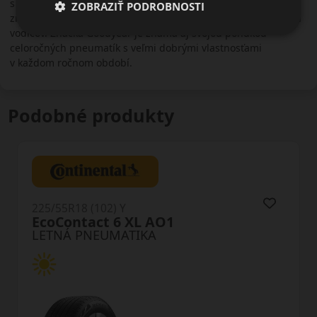
s dôrazom na pohodlie. Na rozdiel napríklad od koncernovej
ZOBRAZIŤ PODROBNOSTI
značky Dunlop, ktorá je viac určená pre športovo zameraných
vodičov. Značka Goodyear je známa aj svojou ponukou
celoročných pneumatík s veľmi dobrými vlastnosťami
v každom ročnom období.
Podobné produkty
225/55R18 (102) Y
T005 XL AO
LETNÁ PNEUMATIKA