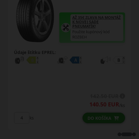
VA NA MONTÁŽ
AŽ 35€ ZĽAVA 
DE
K NOVEJ SADE
PNEUMATÍK!
nový kód
Použite kupónový
ROZBEH
Údaje štítku EPREL:
2.50 EUR
160.
0.50 EUR
157.
/ks
ks
KOŠÍKA
DO KO