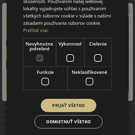
skúsenosti. Používaním našej webovej
lokality vyjadrujete súhlas s používaním
všetkých súborov cookie v súlade s našimi
zásadami používania súborov cookie.
Upozornenie! Hodnoty na štítku sú len informatívneho
Prečítať viac
charakteru. Môžu byť dodané pneumatiky aj s EU štítkami v
zmysle doposiaľ platnej (predchádzajúcej) legislatívy.
Nevyhnutne
Výkonnosť
Cielenie
potrebné
O značke
Funkcie
Neklasifikované
Goodyear
Koncern Goodyear je jedným z najväčších výrobcov pneumatík
na svete. Jeho história sa píše od prelomu 19.-20. storočia.
Koncern Goodyear má svoje výrobné závody na 6
kontinentoch. Aj keď je americkou značkou, v Európe má 15
výrobných závodov a výskumné laboratórium, aby boli
PRIJAŤ VŠETKO
pneumatiky celého koncernu optimalizované na európske
podmienky. Do jeho širokého portfólia patria aj značky Dunlop,
ODMIETNUŤ VŠETKO
Fulda, Sava, Debica. Hlavným cieľom firmy Goodyear je
ponúknuť spoľahlivé pneumatiky s dobrým výkonom