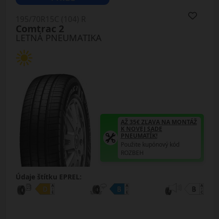
195/70R15C (104) R
Comtrac 2
LETNÁ PNEUMATIKA
AŽ 35€ ZĽAVA NA MONTÁŽ
K NOVEJ SADE
PNEUMATÍK!
Použite kupónový kód
ROZBEH
Údaje štítku EPREL: