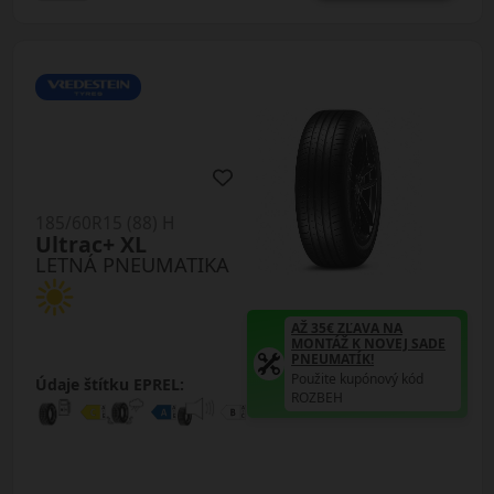
185/60R15 (88) H
Ultrac+ XL
LETNÁ PNEUMATIKA
AŽ 35€ ZĽAVA NA
MONTÁŽ K NOVEJ SADE
PNEUMATÍK!
Použite kupónový kód
Údaje štítku EPREL:
ROZBEH