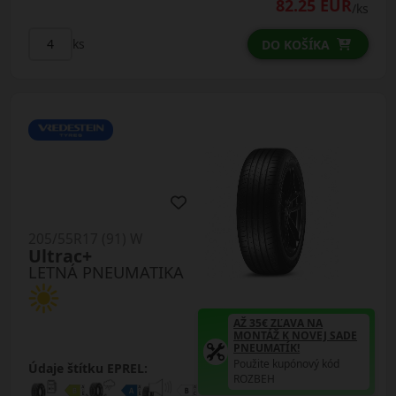
82.25 EUR
/ks
ks
DO KOŠÍKA
205/55R17 (91) W
Ultrac+
LETNÁ PNEUMATIKA
AŽ 35€ ZĽAVA NA
MONTÁŽ K NOVEJ SADE
PNEUMATÍK!
Použite kupónový kód
Údaje štítku EPREL:
ROZBEH