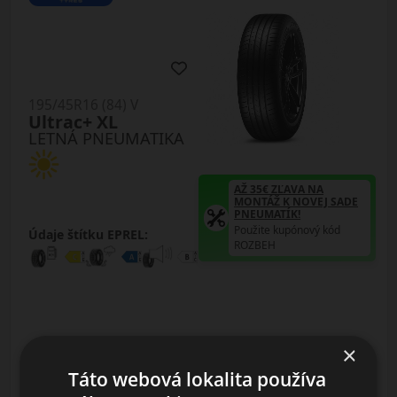
195/45R16 (84) V
Ultrac+ XL
LETNÁ PNEUMATIKA
AŽ 35€ ZĽAVA NA
MONTÁŽ K NOVEJ SADE
PNEUMATÍK!
Použite kupónový kód
Údaje štítku EPREL:
ROZBEH
×
79.25 EUR
Táto webová lokalita používa
/ks