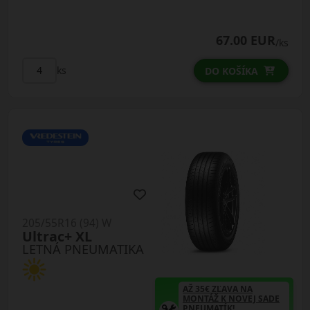
67.00 EUR
/ks
ks
DO KOŠÍKA
205/55R16 (94) W
Ultrac+ XL
LETNÁ PNEUMATIKA
AŽ 35€ ZĽAVA NA
MONTÁŽ K NOVEJ SADE
PNEUMATÍK!