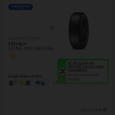
205/50R17 (89) Y
Ultrac+
LETNÁ PNEUMATIKA
AŽ 35€ ZĽAVA NA
MONTÁŽ K NOVEJ SADE
PNEUMATÍK!
Použite kupónový kód
Údaje štítku EPREL:
ROZBEH
83.25 EUR