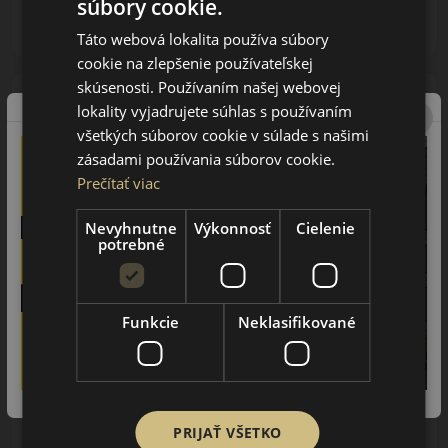
súbory cookie.
ks
DO KOŠÍKA
Táto webová lokalita používa súbory
cookie na zlepšenie používateľskej
skúsenosti. Používaním našej webovej
lokality vyjadrujete súhlas s používaním
všetkých súborov cookie v súlade s našimi
zásadami používania súborov cookie.
Prečítať viac
Nevyhnutne
Výkonnosť
Cielenie
195/45R16 (84) V
potrebné
Ultrac XL FSL
LETNÁ PNEUMATIKA
Funkcie
Neklasifikované
AŽ 35€ ZĽAVA NA
MONTÁŽ K NOVEJ SADE
PNEUMATÍK!
Použite kupónový kód
Údaje štítku EPREL:
ROZBEH
PRIJAŤ VŠETKO