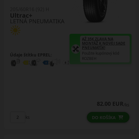
205/60R16 (92) H
Ultrac+
LETNÁ PNEUMATIKA
AŽ 35€ ZĽAVA NA
MONTÁŽ K NOVEJ SADE
PNEUMATÍK!
Použite kupónový kód
Údaje štítku EPREL:
ROZBEH
82.00 EUR
/ks
ks
DO KOŠÍKA