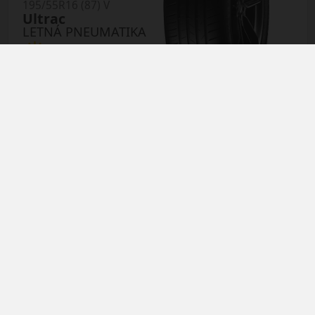
195/55R16 (87) V
Ultrac
LETNÁ PNEUMATIKA
AŽ 35€ ZĽAVA NA
MONTÁŽ K NOVEJ SADE
PNEUMATÍK!
Použite kupónový kód
Údaje štítku EPREL:
ROZBEH
96.25 EUR
94.75 EUR
/ks
ks
DO KOŠÍKA