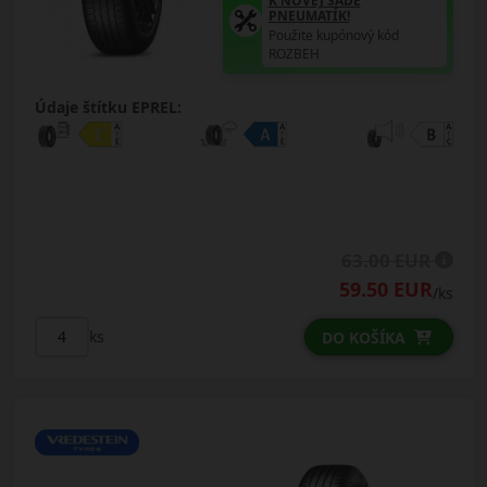
K NOVEJ SADE
PNEUMATÍK!
Použite kupónový kód
ROZBEH
Údaje štítku EPREL:
63.00 EUR
59.50 EUR
/ks
ks
DO KOŠÍKA