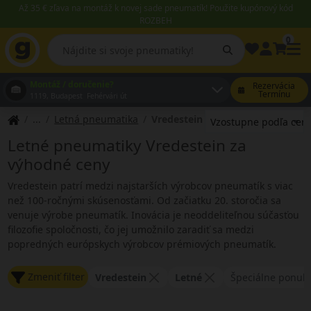
Až 35 € zľava na montáž k novej sade pneumatík! Použite kupónový kód
ROZBEH
0
Montáž / doručenie?
Rezervácia
Termínu
1119, Budapest Fehérvári út
Letná pneumatika
Vredestein
Letné pneumatiky Vredestein za
výhodné ceny
Vredestein patrí medzi najstarších výrobcov pneumatík s viac
než 100-ročnými skúsenosťami. Od začiatku 20. storočia sa
venuje výrobe pneumatík. Inovácia je neoddeliteľnou súčasťou
filozofie spoločnosti, čo jej umožnilo zaradiť sa medzi
popredných európskych výrobcov prémiových pneumatík.
Zmeniť filter
Vredestein
Letné
Špeciálne ponuk