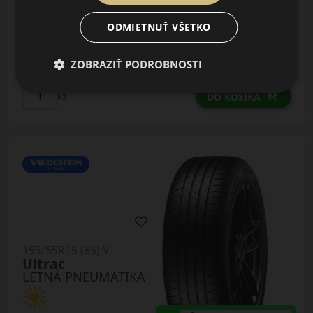
ODMIETNUŤ VŠETKO
ZOBRAZIŤ PODROBNOSTI
81.00 EUR
/ks
ks
DO KOŠÍKA
195/55R15 (85) V
Ultrac
LETNÁ PNEUMATIKA