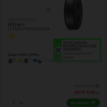
205/55R16 (91) V
Ultrac+
LETNÁ PNEUMATIKA
AŽ 35€ ZĽAVA NA
MONTÁŽ K NOVEJ SADE
PNEUMATÍK!
Použite kupónový kód
Údaje štítku EPREL:
ROZBEH
64.75 EUR
59.75 EUR
/ks
ks
DO KOŠÍKA