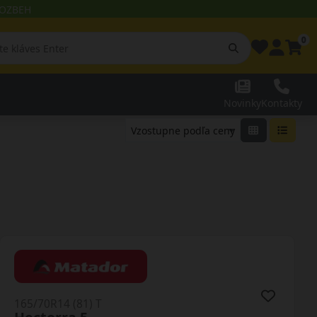
 ROZBEH
0
Novinky
Kontakty
165/70R14 (81) T