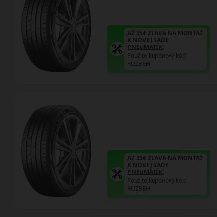
AŽ 35€ ZĽAVA NA MONTÁŽ
K NOVEJ SADE
PNEUMATÍK!
Použite kupónový kód
ROZBEH
AŽ 35€ ZĽAVA NA MONTÁŽ
K NOVEJ SADE
PNEUMATÍK!
Použite kupónový kód
ROZBEH