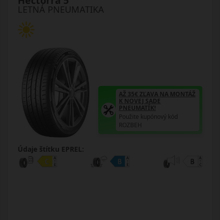
Hectorra 5
LETNÁ PNEUMATIKA
AŽ 35€ ZĽAVA NA MONTÁŽ
K NOVEJ SADE
PNEUMATÍK!
Použite kupónový kód
ROZBEH
Údaje štítku EPREL: