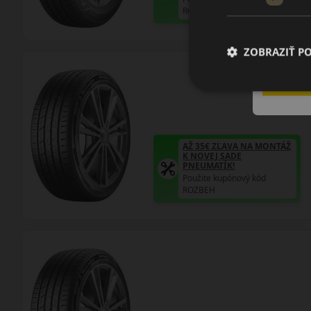
ROZBEH
ZOBRAZIŤ P
AŽ 35€ ZĽAVA NA MONTÁŽ
K NOVEJ SADE
PNEUMATÍK!
Použite kupónový kód
ROZBEH