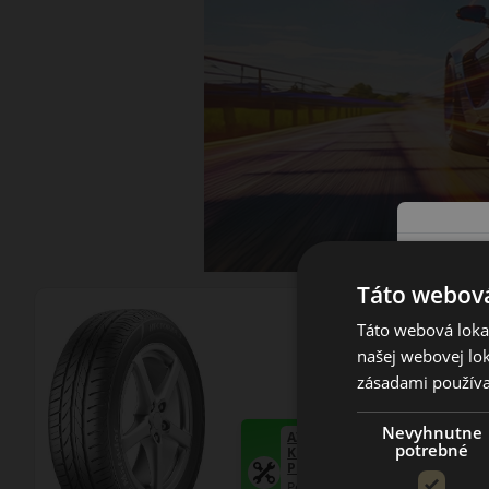
Táto webová
Táto webová lokal
našej webovej lok
zásadami používa
Nevyhnutne
AŽ 35€ ZĽAVA NA MONTÁŽ
potrebné
K NOVEJ SADE
PNEUMATÍK!
Použite kupónový kód