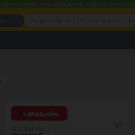
€ zľava na montáž k novej sade pneumatík! Použite kupónový kód
est, Fehérvári út
y
195/65R15 (91) H