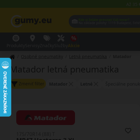
Až 35 
Kde si želáte prevziať Váš tovar?
Na základe polohy:
1119 Budap
Produkty
Servisy
Značky
Služby
Akcie
Osobné pneumatiky
Letná pneumatika
Matador
Matador letná pneumatika
Zmeniť filter
Matador
Letné
Špeciálne ponuk
175/70R14 (88) T