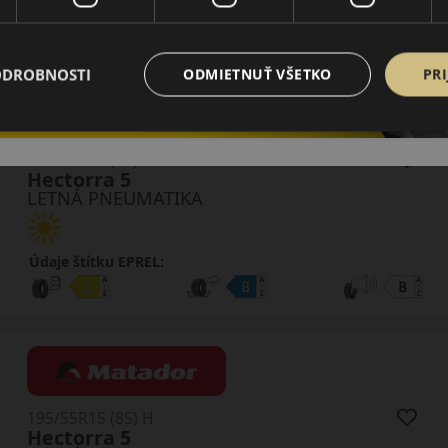
Údaje štítku EPREL:
ODROBNOSTI
ODMIETNUŤ VŠETKO
PRI
185/60R15 (84) H
Hectorra 5
LETNÁ PNEUMATIKA
Údaje štítku EPREL:
195/55R15 (85) H
Hectorra 5