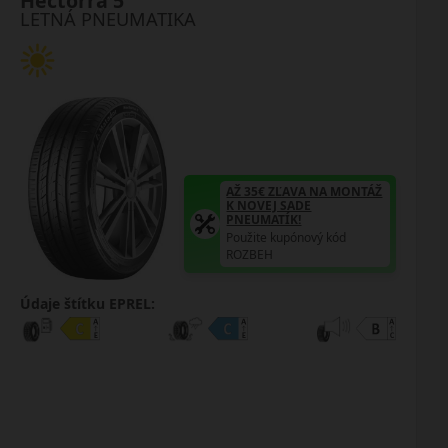
Hectorra 5
LETNÁ PNEUMATIKA
AŽ 35€ ZĽAVA NA MONTÁŽ
K NOVEJ SADE
PNEUMATÍK!
Použite kupónový kód
ROZBEH
Údaje štítku EPREL: