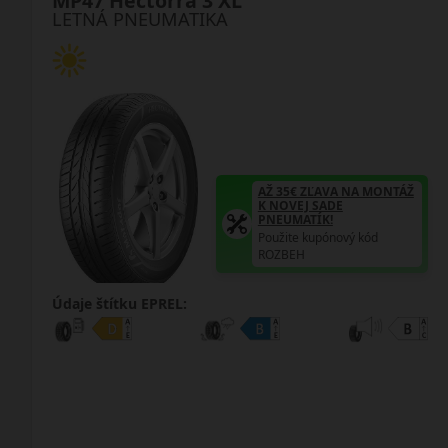
MP47 Hectorra 3 XL
LETNÁ PNEUMATIKA
AŽ 35€ ZĽAVA NA MONTÁŽ
K NOVEJ SADE
PNEUMATÍK!
Použite kupónový kód
ROZBEH
Údaje štítku EPREL: