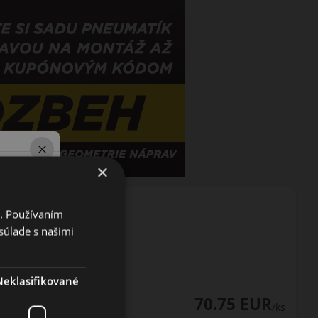
×
i. Používaním
súlade s našimi
Neklasifikované
70.75 EUR
/ks