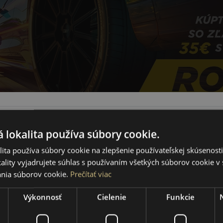
 lokalita používa súbory cookie.
ita používa súbory cookie na zlepšenie používateľskej skúsenost
ality vyjadrujete súhlas s používaním všetkých súborov cookie v 
nia súborov cookie.
Prečítať viac
195/55R16 (87) H
MP47 Hectorra 3
LETNÁ PNEUMATIKA
Výkonnosť
Cielenie
Funkcie