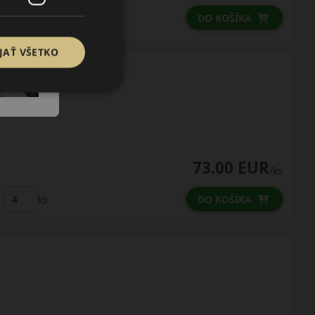
ks
DO KOŠÍKA
JAŤ VŠETKO
73.00 EUR
/ks
ks
DO KOŠÍKA