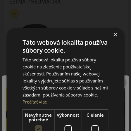
LETNÁ PNEUMATIKA
×
Táto webová lokalita používa
súbory cookie.
AŽ 35€ ZĽAVA NA MONTÁŽ
K NOVEJ SADE
Táto webová lokalita používa súbory
PNEUMATÍK!
Použite kupónový kód
cookie na zlepšenie používateľskej
ROZBEH
skúsenosti. Používaním našej webovej
lokality vyjadrujete súhlas s používaním
Údaje štítku EPREL:
všetkých súborov cookie v súlade s našimi
zásadami používania súborov cookie.
Prečítať viac
Nevyhnutne
Výkonnosť
Cielenie
potrebné