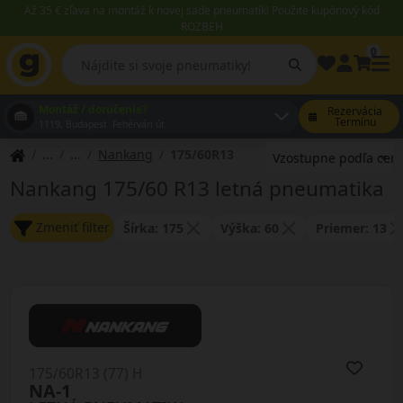
Až 35 € zľava na montáž k novej sade pneumatík! Použite kupónový kód
ROZBEH
0
Montáž / doručenie?
Rezervácia
Termínu
1119, Budapest Fehérvári út
Nankang
175/60R13
Nankang 175/60 R13 letná pneumatika
Zmeniť filter
Šírka: 175
Výška: 60
Priemer: 13
175/60R13 (77) H
NA-1