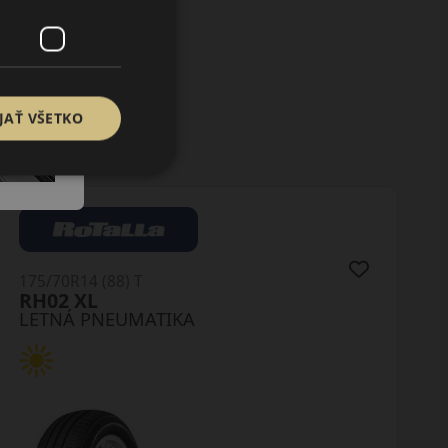
JAŤ VŠETKO
175/70R14 (88) T
N-Blue HD Plus XL
LETNÁ PNEUMATIKA