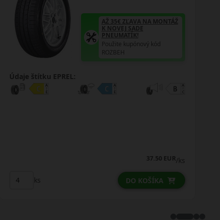
AŽ 35€ ZĽAVA NA MONTÁŽ
K NOVEJ SADE
PNEUMATÍK!
Použite kupónový kód
ROZBEH
Údaje štítku EPREL:
56.75 EUR
50.00 EUR
/ks
ks
DO KOŠÍKA