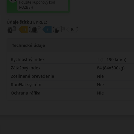
Použite kupónový kód
ROZBEH
Údaje štítku EPREL:
Technické údaje
Rýchlostný index
T (T=190 km/h)
Záťažový index
84 (84=500kg)
Zosilnené prevedenie
Nie
RunFlat systém
Nie
Ochrana ráfika
Nie
17570R14TOK61