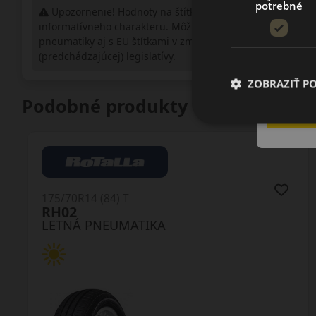
potrebné
Upozornenie! Hodnoty na štítku sú len
informatívneho charakteru. Môžu byť dodané
pneumatiky aj s EU štítkami v zmysle doposiaľ platnej
(predchádzajúcej) legislatívy.
ZOBRAZIŤ P
Podobné produkty
175/70R14C (95/93) T
TV701 ConneX Van
LETNÁ PNEUMATIKA