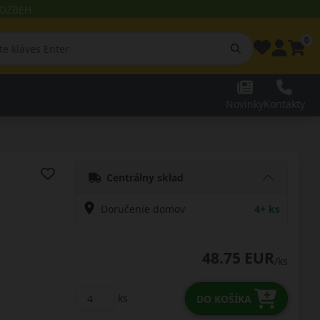
 ROZBEH
0
Novinky
Kontakty
Centrálny sklad
Doručenie domov
4+ ks
48.75 EUR
/ks
ks
DO KOŠÍKA