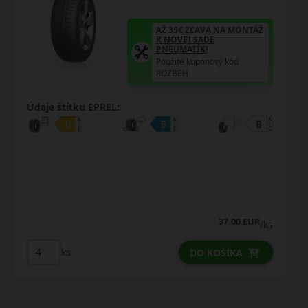
AŽ 35€ ZĽAVA NA MONTÁŽ
K NOVEJ SADE
PNEUMATÍK!
Použite kupónový kód
ROZBEH
Údaje štítku EPREL:
48.25 EUR
/ks
ks
DO KOŠÍKA