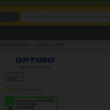
€ zľava na montáž k novej sade pneumatík! Použite kupónový kód
est, Fehérvári út
ptimo by Hankook
175/70R14
OK61
175/70R14
OK61 T
LETNÁ PNEUMATIKA
AŽ 35€ ZĽAVA NA MONTÁŽ
K NOVEJ SADE
PNEUMATÍK!