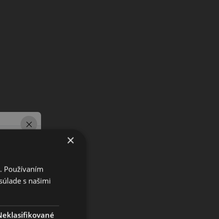
×
i. Používaním
súlade s našimi
Neklasifikované