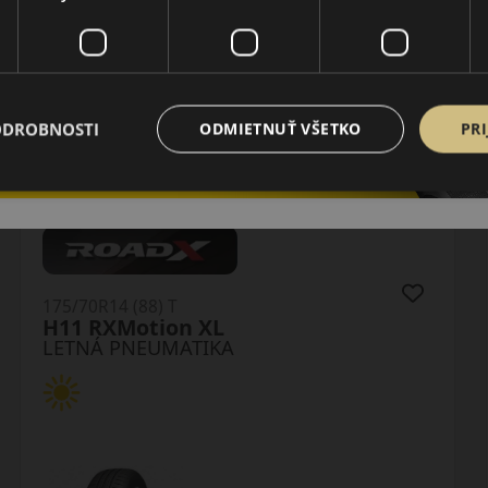
ODROBNOSTI
ODMIETNUŤ VŠETKO
PRI
175/70R14 (84) T
LK41 G Fit EQ+
LETNÁ PNEUMATIKA