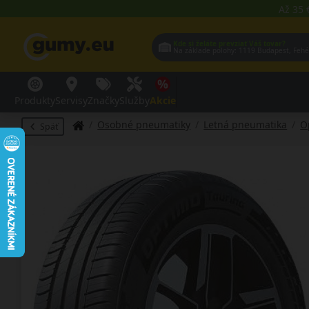
Až 35 
Kde si želáte prevziať Váš tovar?
Na základe polohy:
1119 Budap
Produkty
Servisy
Značky
Služby
Akcie
Osobné pneumatiky
Letná pneumatika
O
Späť