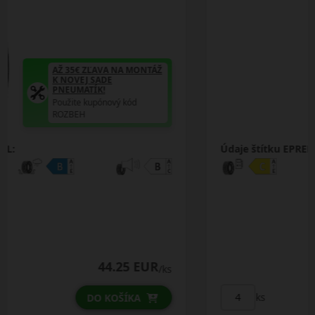
AŽ 35€ ZĽAVA NA MONTÁŽ
K NOVEJ SADE
PNEUMATÍK!
Použite kupónový kód
ROZBEH
Údaje štítku EPREL:
52.50 EUR
/ks
ks
DO KOŠÍKA