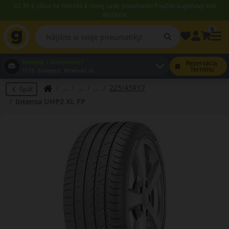
Až 35 € zľava na montáž k novej sade pneumatík! Použite kupónový kód
ROZBEH
0
Montáž / doručenie?
Rezervácia
Termínu
1119, Budapest Fehérvári út
225/45R17
Späť
Intensa UHP2 XL FP