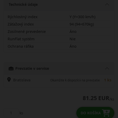
Technické údaje
Rýchlostný index
Y (Y=300 km/h)
Záťažový index
94 (94=670kg)
Zosilnené prevedenie
Áno
RunFlat systém
Nie
Ochrana ráfika
Áno
22545R17YSUHP2X
Prevzatie v servise
Bratislava
1 ks
Okamžite k dispozícii na prevzatie
81.25 EUR
/ks
ks
DO KOŠÍKA