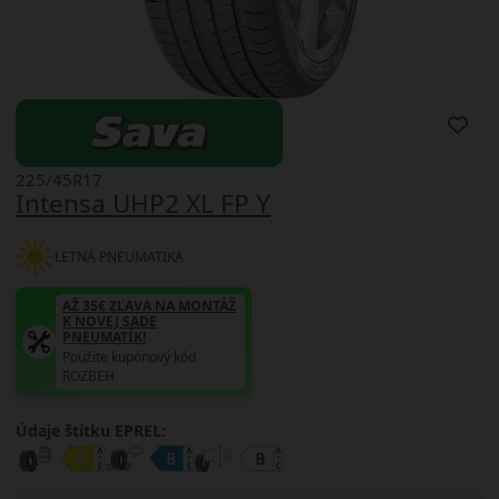
225/45R17
Intensa UHP2 XL FP Y
LETNÁ PNEUMATIKA
AŽ 35€ ZĽAVA NA MONTÁŽ
K NOVEJ SADE
PNEUMATÍK!
Použite kupónový kód
ROZBEH
Údaje štítku EPREL: