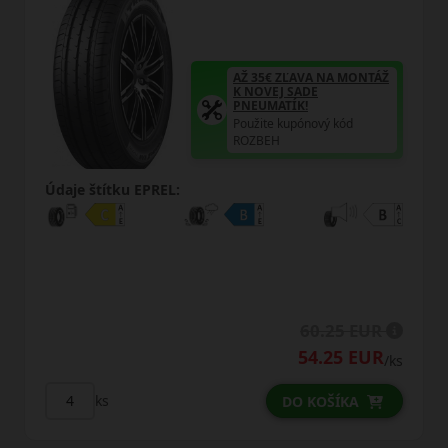
ÁŽ
AŽ 35€ ZĽAVA NA MONTÁŽ
K NOVEJ SADE
PNEUMATÍK!
Použite kupónový kód
ROZBEH
Údaje štítku EPREL:
R
R
68.25 EUR
/ks
/k
ks
DO KOŠÍKA