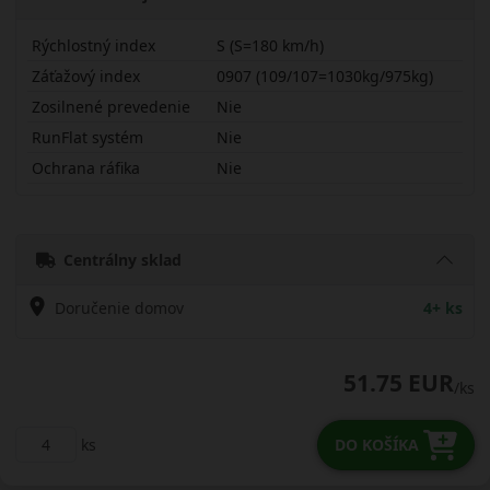
Rýchlostný index
S (S=180 km/h)
Záťažový index
0907 (109/107=1030kg/975kg)
Zosilnené prevedenie
Nie
RunFlat systém
Nie
Ochrana ráfika
Nie
21570R15CSNL16B
Centrálny sklad
Doručenie domov
4+ ks
51.75 EUR
/ks
ks
DO KOŠÍKA