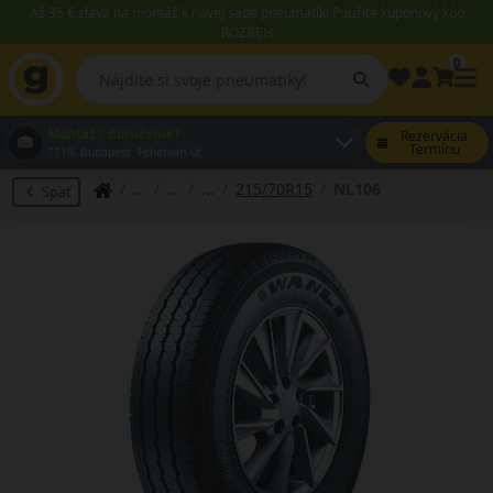
Až 35 € zľava na montáž k novej sade pneumatík! Použite kupónový kód
ROZBEH
0
Montáž / doručenie?
Rezervácia
Termínu
1119, Budapest Fehérvári út
215/70R15
NL106
Späť