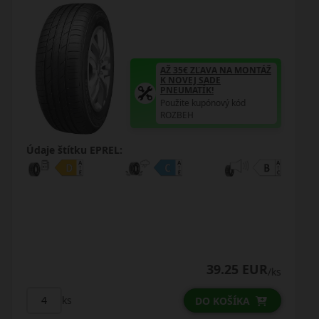
AŽ 35€ ZĽAVA NA MONTÁŽ
K NOVEJ SADE
PNEUMATÍK!
Ž
Použite kupónový kód
ROZBEH
Údaje štítku EPREL:
71.75 EUR
/ks
/ks
ks
DO KOŠÍKA