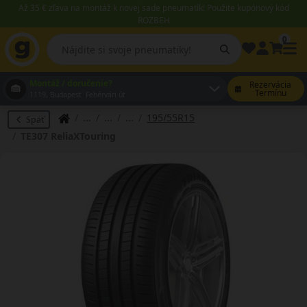
Až 35 € zľava na montáž k novej sade pneumatík! Použite kupónový kód
ROZBEH
0
Montáž / doručenie?
Rezervácia
Termínu
1119, Budapest Fehérvári út
195/55R15
Späť
TE307 ReliaXTouring