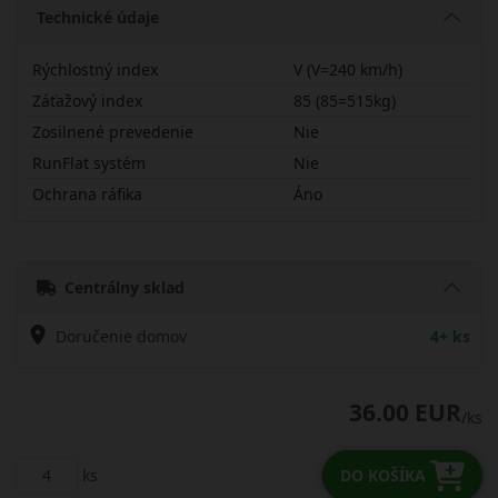
Technické údaje
Rýchlostný index
V (V=240 km/h)
Záťažový index
85 (85=515kg)
Zosilnené prevedenie
Nie
RunFlat systém
Nie
Ochrana ráfika
Áno
19555R15VTE307
Centrálny sklad
Doručenie domov
4+ ks
36.00 EUR
/ks
ks
DO KOŠÍKA