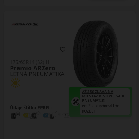
175/65R14 (82) H
Premio ARZero
LETNÁ PNEUMATIKA
AŽ 35€ ZĽAVA NA
MONTÁŽ K NOVEJ SADE
PNEUMATÍK!
Použite kupónový kód
Údaje štítku EPREL:
ROZBEH