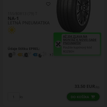
155/80R13 (79) T
NA-1
LETNÁ PNEUMATIKA
AŽ 35€ ZĽAVA NA
MONTÁŽ K NOVEJ SADE
PNEUMATÍK!
Použite kupónový kód
Údaje štítku EPREL:
ROZBEH
33.50 EUR
/ks
ks
DO KOŠÍKA