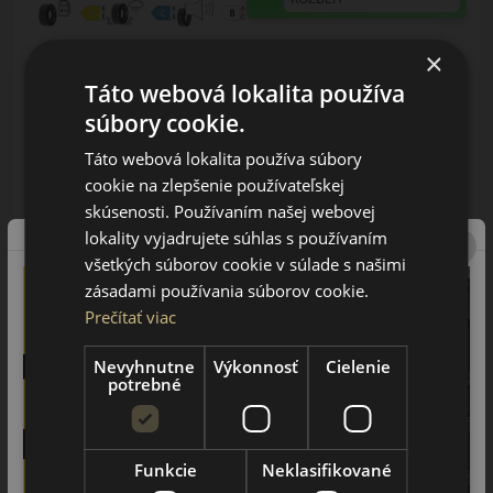
×
Táto webová lokalita používa
súbory cookie.
27.25 EUR
Táto webová lokalita používa súbory
/ks
cookie na zlepšenie používateľskej
ks
DO KOŠÍKA
skúsenosti. Používaním našej webovej
lokality vyjadrujete súhlas s používaním
všetkých súborov cookie v súlade s našimi
zásadami používania súborov cookie.
Prečítať viac
Nevyhnutne
Výkonnosť
Cielenie
potrebné
155/65R14 (75) H
TE307A
Funkcie
Neklasifikované
LETNÁ PNEUMATIKA