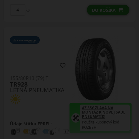
ks
DO KOŠÍKA
155/80R13 (79) T
TR928
LETNÁ PNEUMATIKA
AŽ 35€ ZĽAVA NA
MONTÁŽ K NOVEJ SADE
PNEUMATÍK!
Použite kupónový kód
Údaje štítku EPREL:
ROZBEH