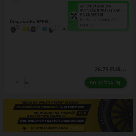
AŽ 35€ ZĽAVA NA
MONTÁŽ K NOVEJ SADE
PNEUMATÍK!
Použite kupónový kód
Údaje štítku EPREL:
ROZBEH
26.75 EUR
/ks
ks
DO KOŠÍKA