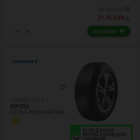
32.00 EUR
27.75 EUR
/ks
ks
DO KOŠÍKA
175/60R13 (77) T
NP203
LETNÁ PNEUMATIKA
AŽ 35€ ZĽAVA NA
MONTÁŽ K NOVEJ SADE
PNEUMATÍK!