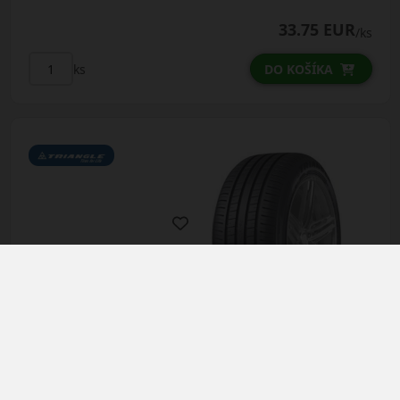
33.75 EUR
/ks
ks
DO KOŠÍKA
185/55R16 (87) V
TE307
ReliaXTouring XL
LETNÁ PNEUMATIKA
AŽ 35€ ZĽAVA NA
MONTÁŽ K NOVEJ SADE
PNEUMATÍK!
Použite kupónový kód
Údaje štítku EPREL: