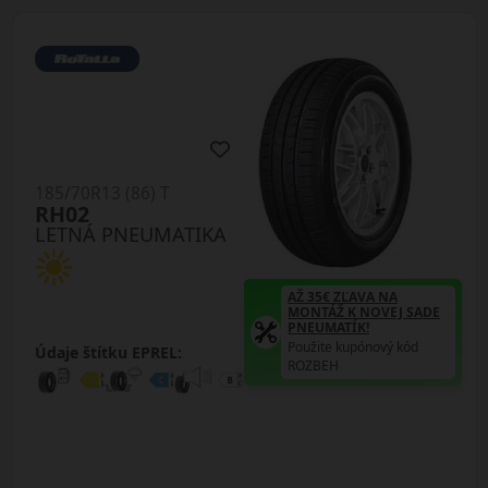
185/70R13 (86) T
RH02
LETNÁ PNEUMATIKA
AŽ 35€ ZĽAVA NA
MONTÁŽ K NOVEJ SADE
PNEUMATÍK!
Použite kupónový kód
Údaje štítku EPREL:
ROZBEH