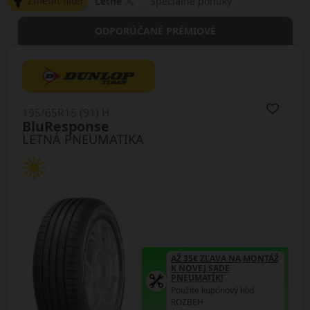
Zmeniť filter
Letné
Špeciálne ponuky
ODPORÚČANÉ PRÉMIOVÉ
195/65R15 (91) H
BluResponse
LETNÁ PNEUMATIKA
AŽ 35€ ZĽAVA NA MONTÁŽ
K NOVEJ SADE
PNEUMATÍK!
Použite kupónový kód
ROZBEH