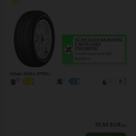
AŽ 35€ ZĽAVA NA MONTÁŽ
K NOVEJ SADE
PNEUMATÍK!
Použite kupónový kód
ROZBEH
Údaje štítku EPREL:
33.50 EUR
/ks