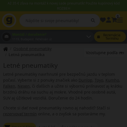
Až 35 € zľava na montáž k novej sade pneumatík! Použite kupónový kód
ROZBEH
0
Montáž / doručenie?
Rezervácia
Termínu
1119, Budapest Fehérvári út
Osobné pneumatiky
Letná pneumatika
Letné pneumatiky
Letné pneumatiky navrhnuté pre bezpečnú jazdu v teplom
počasí. Vyberte si z ponuky značiek ako
Dunlop
,
Toyo
,
Kumho
,
Falken
,
Nexen
, či ďalšich a užite si výbornú priľnavosť aj krátku
brzdnú dráhu na suchu aj mokre. Vhodné pre osobné autá,
SUV aj úžitkové vozidlá. Doručenie do 24 hodín.
Chcete si dať nové pneumatiky rovno aj nahodiť? Stačí si
rezervovať termín
online, a o zvyšok sa postaráme my.