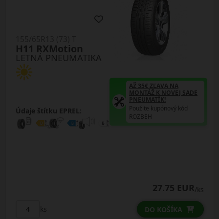
155/65R13 (73) T
H11 RXMotion
LETNÁ PNEUMATIKA
AŽ 35€ ZĽAVA NA
MONTÁŽ K NOVEJ SADE
PNEUMATÍK!
Použite kupónový kód
Údaje štítku EPREL:
ROZBEH
27.75 EUR
/ks
ks
DO KOŠÍKA