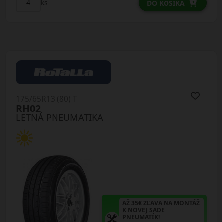
ks
DO KOŠÍKA
175/65R13 (80) T
RH02
LETNÁ PNEUMATIKA
AŽ 35€ ZĽAVA NA MONTÁŽ
K NOVEJ SADE
PNEUMATÍK!