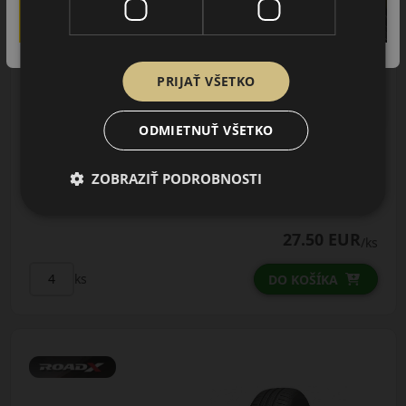
AŽ 35€ ZĽAVA NA
MONTÁŽ K NOVEJ SADE
PNEUMATÍK!
PRIJAŤ VŠETKO
Použite kupónový kód
Údaje štítku EPREL:
ROZBEH
ODMIETNUŤ VŠETKO
ZOBRAZIŤ PODROBNOSTI
27.50 EUR
/ks
ks
DO KOŠÍKA