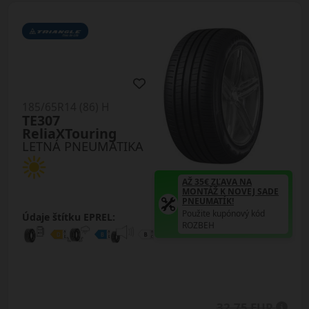
185/65R14 (86) H
TE307
ReliaXTouring
LETNÁ PNEUMATIKA
AŽ 35€ ZĽAVA NA
MONTÁŽ K NOVEJ SADE
PNEUMATÍK!
Použite kupónový kód
Údaje štítku EPREL:
ROZBEH
32.75 EUR