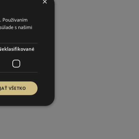
×
i. Používaním
súlade s našimi
Neklasifikované
JAŤ VŠETKO