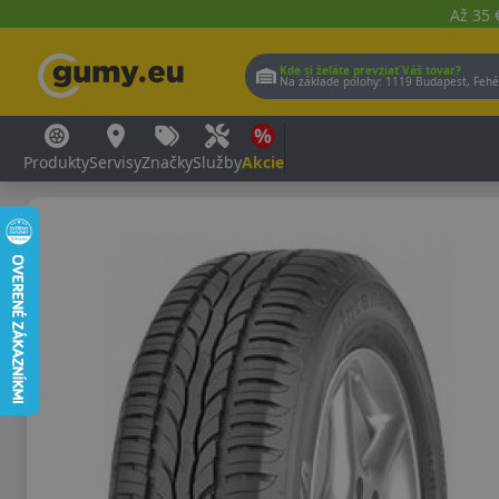
Až 35 
Kde si želáte prevziať Váš tovar?
Na základe polohy:
1119 Budap
Produkty
Servisy
Značky
Služby
Akcie