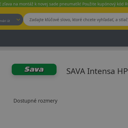
€ zľava na montáž k novej sade pneumatík! Použite kupónový kód
est, Fehérvári út
SAVA Intensa HP
Dostupné rozmery