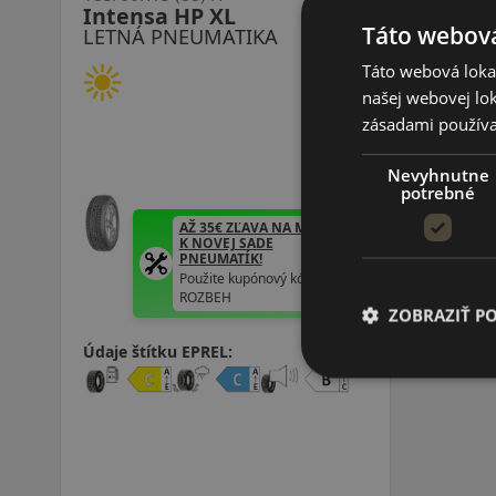
Intensa HP XL
Táto webová
LETNÁ PNEUMATIKA
Táto webová lokal
našej webovej lok
zásadami používa
Nevyhnutne
potrebné
AŽ 35€ ZĽAVA NA MONTÁŽ
K NOVEJ SADE
PNEUMATÍK!
Použite kupónový kód
ROZBEH
ZOBRAZIŤ P
Údaje štítku EPREL: