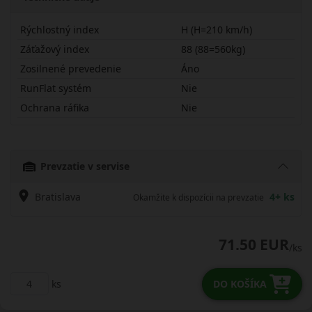
Rýchlostný index
H (H=210 km/h)
Záťažový index
88 (88=560kg)
Zosilnené prevedenie
Áno
RunFlat systém
Nie
Ochrana ráfika
Nie
18560R15HITHPX
Prevzatie v servise
Bratislava
4+ ks
Okamžite k dispozícii na prevzatie
71.50 EUR
/ks
ks
DO KOŠÍKA