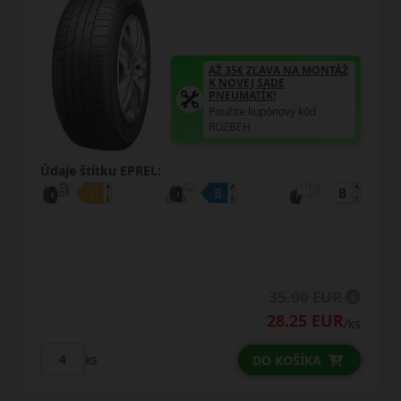
ĽAVA NA MONTÁŽ
AŽ 35€ ZĽAV
SADE
K NOVEJ SAD
ÍK!
PNEUMATÍK!
upónový kód
Použite kupón
ROZBEH
Údaje štítku EPREL:
35.00 EUR
28.25 EUR
3
/ks
ks
O KOŠÍKA
DO 