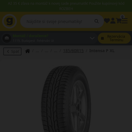
Až 35 € zľava na montáž k novej sade pneumatík! Použite kupónový kód
ROZBEH
0
Montáž / doručenie?
Rezervácia
Termínu
1119, Budapest Fehérvári út
185/60R15
Intensa P XL
Späť