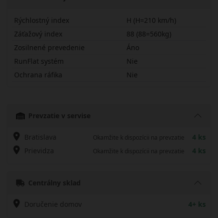
Rýchlostný index
H (H=210 km/h)
Záťažový index
88 (88=560kg)
Zosilnené prevedenie
Áno
RunFlat systém
Nie
Ochrana ráfika
Nie
18560R15HRH02X
Prevzatie v servise
Bratislava
4 ks
Okamžite k dispozícii na prevzatie
Prievidza
4 ks
Okamžite k dispozícii na prevzatie
Centrálny sklad
Doručenie domov
4+ ks