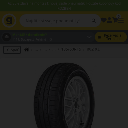
Až 35 € zľava na montáž k novej sade pneumatík! Použite kupónový kód
ROZBEH
0
Montáž / doručenie?
Rezervácia
Termínu
1119, Budapest Fehérvári út
185/60R15
R02 XL
Späť