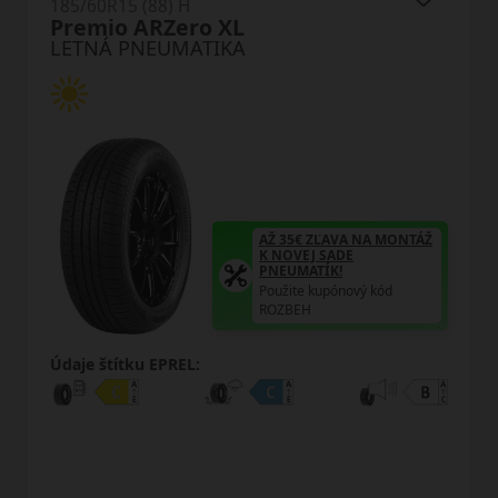
185/60R15 (88) H
Premio ARZero XL
LETNÁ PNEUMATIKA
AŽ 35€ ZĽAVA NA MONTÁŽ
K NOVEJ SADE
PNEUMATÍK!
Použite kupónový kód
ROZBEH
Údaje štítku EPREL: