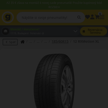
Až 35 € zľava na montáž k novej sade pneumatík! Použite kupónový kód
ROZBEH
0
Montáž / doručenie?
Rezervácia
Termínu
1119, Budapest Fehérvári út
185/60R15
12 RXMotion XL
Späť