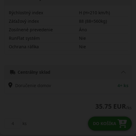
Rýchlostný index
H (H=210 km/h)
Záťažový index
88 (88=560kg)
Zosilnené prevedenie
Áno
RunFlat systém
Nie
Ochrana ráfika
Nie
18560R15HH12X
Centrálny sklad
Doručenie domov
4+ ks
35.75 EUR
/ks
ks
DO KOŠÍKA