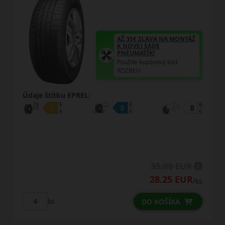
Ž 35€ ZĽAVA NA MONTÁŽ
AŽ 3
 NOVEJ SADE
K NO
NEUMATÍK!
PNEU
užite kupónový kód
Použi
OZBEH
ROZB
Údaje štítku EPREL:
35.00 EUR
28.25 EUR
/ks
ks
DO KOŠÍKA