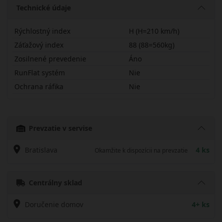
Technické údaje
Rýchlostný index
H (H=210 km/h)
Záťažový index
88 (88=560kg)
Zosilnené prevedenie
Áno
RunFlat systém
Nie
Ochrana ráfika
Nie
18560R15HTE307X
Prevzatie v servise
Bratislava
4 ks
Okamžite k dispozícii na prevzatie
Centrálny sklad
Doručenie domov
4+ ks