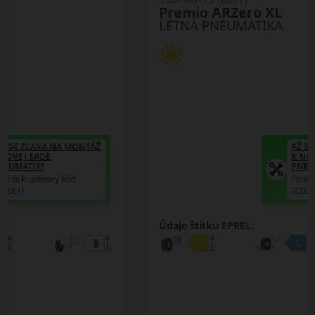
Premio ARZero XL
LETNÁ PNEUMATIKA
AŽ 35€ ZĽAVA NA MONTÁŽ
K NOVEJ SADE
PNEUMATÍK!
Použite kupónový kód
ROZBEH
Údaje štítku EPREL: