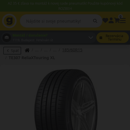
Až 35 € zľava na montáž k novej sade pneumatík! Použite kupónový kód
ROZBEH
0
Montáž / doručenie?
Rezervácia
Termínu
1119, Budapest Fehérvári út
185/60R15
Späť
TE307 ReliaXTouring XL