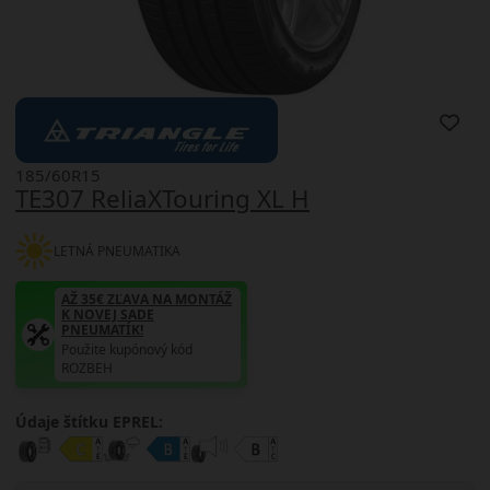
185/60R15
TE307 ReliaXTouring XL H
LETNÁ PNEUMATIKA
AŽ 35€ ZĽAVA NA MONTÁŽ
K NOVEJ SADE
PNEUMATÍK!
Použite kupónový kód
ROZBEH
Údaje štítku EPREL: