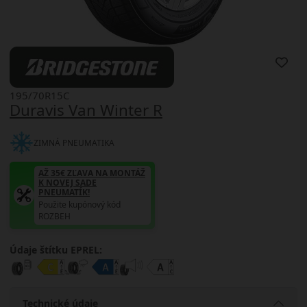
195/70R15C
Duravis Van Winter R
ZIMNÁ PNEUMATIKA
AŽ 35€ ZĽAVA NA MONTÁŽ
K NOVEJ SADE
PNEUMATÍK!
Použite kupónový kód
ROZBEH
Údaje štítku EPREL:
Technické údaje