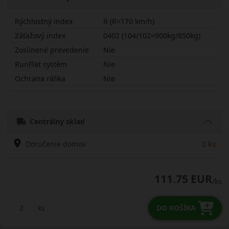
Rýchlostný index
R (R=170 km/h)
Záťažový index
0402 (104/102=900kg/850kg)
Zosilnené prevedenie
Nie
RunFlat systém
Nie
Ochrana ráfika
Nie
19570R15CRDUVW
Centrálny sklad
Doručenie domov
2 ks
111.75 EUR
/ks
ks
DO KOŠÍKA