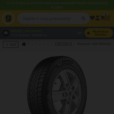
Až 35 € zľava na montáž k novej sade pneumatík! Použite kupónový kód
ROZBEH
0
Montáž / doručenie?
Rezervácia
Termínu
1119, Budapest Fehérvári út
195/70R15
Duravis Van Winter
Späť