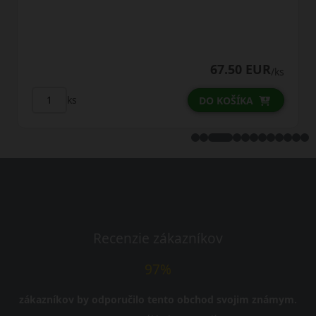
96.50 EUR
74.25 EUR
s
/ks
ks
DO KOŠÍKA
Recenzie zákazníkov
97%
zákazníkov by odporučilo tento obchod svojim známym.