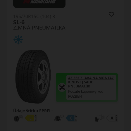
195/70R15C (104) R
CW51 Winter PorTran
ZIMNÁ PNEUMATIKA
AŽ 35€ ZĽAVA NA MONTÁŽ
K NOVEJ SADE
PNEUMATÍK!
Použite kupónový kód
ROZBEH
Údaje štítku EPREL: