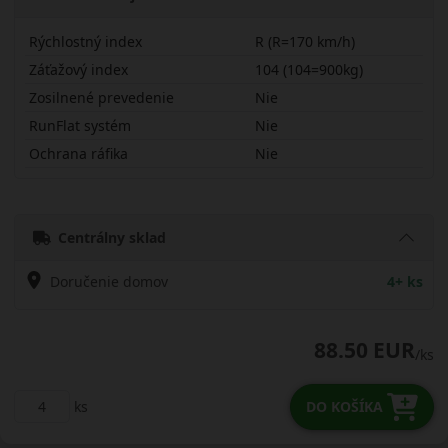
Rýchlostný index
R (R=170 km/h)
Záťažový index
104 (104=900kg)
Zosilnené prevedenie
Nie
RunFlat systém
Nie
Ochrana ráfika
Nie
19570R15CRV01EW
Centrálny sklad
Doručenie domov
4+ ks
88.50 EUR
/ks
ks
DO KOŠÍKA