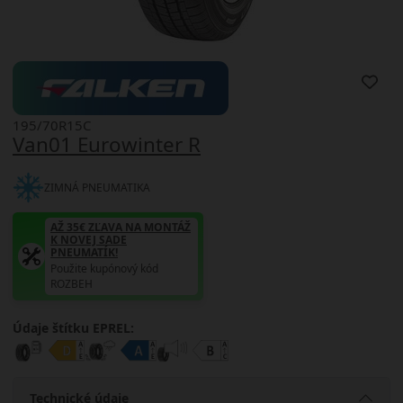
195/70R15C
Van01 Eurowinter R
ZIMNÁ PNEUMATIKA
AŽ 35€ ZĽAVA NA MONTÁŽ
K NOVEJ SADE
PNEUMATÍK!
Použite kupónový kód
ROZBEH
Údaje štítku EPREL:
Technické údaje