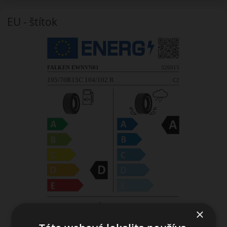
EU - štítok
×