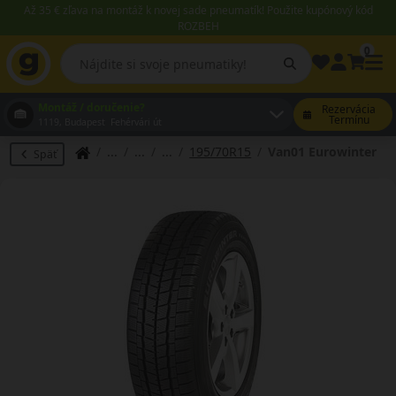
Až 35 € zľava na montáž k novej sade pneumatík! Použite kupónový kód
ROZBEH
0
Montáž / doručenie?
Rezervácia
Termínu
1119, Budapest Fehérvári út
195/70R15
Van01 Eurowinter
Späť