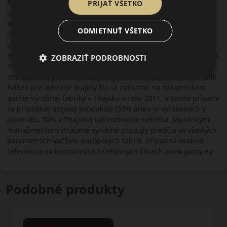
Bridgestone, Dunlop, Pirelli.., avšak za cenu o kategóriu
PRIJAŤ VŠETKO
nižšiu. Obľúbená je najmä u dynamickejších vodičov na
ktorých sa primárne orientuje. Vďaka rozmerovej škále sa
ODMIETNUŤ VŠETKO
často používa aj u tuningových áut. V kategórii
vysokovýkonných športových áut, luxusných limuzín a SUV je
najlepšou voľbou. Pneumatiky Falken sa vyrábajú v Japonsku a
ZOBRAZIŤ PODROBNOSTI
Thajsku. Tím spoločnosti AKH Slovakia s.r.o. (prevádzkovateľ
obchodného portálu www.gumy.eu) ako importéra pneumatík
Falken pre vybrané krajiny EU sa zúčastnil na zákazníckom
audite výrobnej fabriky v Thajsku v roku 2011. V tomto prípade
sa prípadnej ázijskej produkcie (50% pneu je vyrobených v
Japonsku, 50% v Thajsku) báť rozhodne netreba. Japonským
manažmentom strážené výrobné postupy predčia vo všetkých
parametroch väčšinu európskych fabrík. Prípadná osobná
referencia na kontaktných telefónnych číslach www.gumy.eu
Podobné produkty